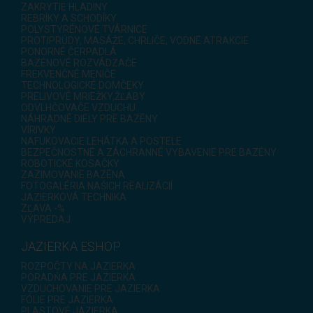
ZAKRYTIE HLADINY
REBRÍKY A SCHODÍKY
POLYSTYRÉNOVÉ TVÁRNICE
PROTIPRÚDY, MASÁŽE, CHRLIČE, VODNÉ ATRAKCIE
PONORNÉ ČERPADLÁ
BAZÉNOVÉ ROZVÁDZAČE
FREKVENČNÉ MENIČE
TECHNOLOGICKÉ DOMČEKY
PRELIVOVÉ MRIEŽKY,ŽĽABY
ODVLHČOVAČE VZDUCHU
NÁHRADNÉ DIELY PRE BAZÉNY
VÍRIVKY
NAFUKOVACIE LEHÁTKA A POSTELE
BEZPEČNOSTNÉ A ZÁCHRANNÉ VYBAVENIE PRE BAZÉNY
ROBOTICKÉ KOSAČKY
ZAZIMOVANIE BAZÉNA
FOTOGALÉRIA NAŠICH REALIZÁCIÍ
JAZIERKOVÁ TECHNIKA
ZĽAVA -%
VÝPREDAJ
JAZIERKA ESHOP
ROZPOČTY NA JAZIERKA
PORADŇA PRE JAZIERKA
VZDUCHOVANIE PRE JAZIERKA
FÓLIE PRE JAZIERKA
PLASTOVÉ JAZIERKA