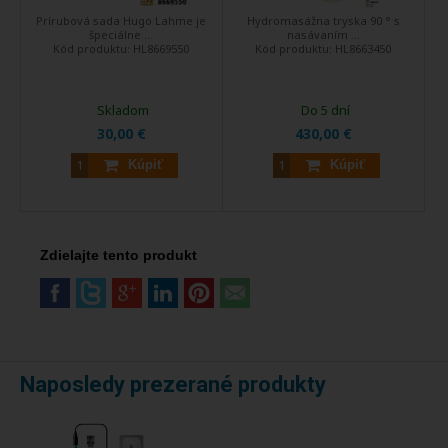
Prírubová sada Hugo Lahme je
Hydromasážna tryska 90 ° s
špeciálne ...
nasávaním ...
Kód produktu:
HL8669550
Kód produktu:
HL8663450
Skladom
Do 5 dní
30,00 €
430,00 €
Kúpiť
Kúpiť
Zdielajte tento produkt
Naposledy prezerané produkty