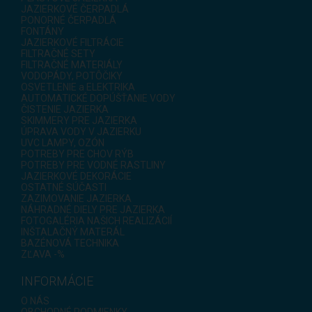
JAZIERKOVÉ ČERPADLÁ
PONORNÉ ČERPADLÁ
FONTÁNY
JAZIERKOVÉ FILTRÁCIE
FILTRAČNÉ SETY
FILTRAČNÉ MATERIÁLY
VODOPÁDY, POTÔČIKY
OSVETLENIE a ELEKTRIKA
AUTOMATICKÉ DOPÚŠŤANIE VODY
ČISTENIE JAZIERKA
SKIMMERY PRE JAZIERKA
ÚPRAVA VODY V JAZIERKU
UVC LAMPY, OZÓN
POTREBY PRE CHOV RÝB
POTREBY PRE VODNÉ RASTLINY
JAZIERKOVÉ DEKORÁCIE
OSTATNÉ SÚČASTI
ZAZIMOVANIE JAZIERKA
NÁHRADNÉ DIELY PRE JAZIERKA
FOTOGALÉRIA NAŠICH REALIZÁCIÍ
INŠTALAČNÝ MATERÁL
BAZÉNOVÁ TECHNIKA
ZĽAVA -%
INFORMÁCIE
O NÁS
OBCHODNÉ PODMIENKY