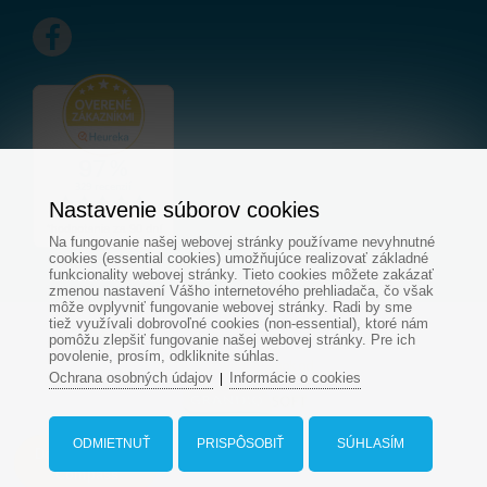
Nastavenie súborov cookies
Na fungovanie našej webovej stránky používame nevyhnutné
cookies (essential cookies) umožňujúce realizovať základné
funkcionality webovej stránky. Tieto cookies môžete zakázať
zmenou nastavení Vášho internetového prehliadača, čo však
môže ovplyvniť fungovanie webovej stránky. Radi by sme
tiež využívali dobrovoľné cookies (non-essential), ktoré nám
© Všetky práva vyhradené - www.aquapond.sk
pomôžu zlepšiť fungovanie našej webovej stránky. Pre ich
povolenie, prosím, odkliknite súhlas.
Tvorba web stránok
od
Ochrana osobných údajov
Informácie o cookies
|
ODMIETNUŤ
PRISPÔSOBIŤ
SÚHLASÍM
Dopyt na bazén
Compass