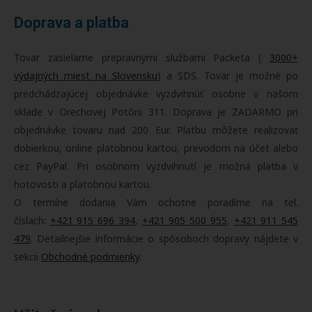
Doprava a platba
Tovar zasielame prepravnými službami Packeta (
3000+
výdajných miest na Slovensku
) a SDS. Tovar je možné po
predchádzajúcej objednávke vyzdvihnúť osobne v našom
sklade v Orechovej Potôni 311. Doprava je ZADARMO pri
objednávke tovaru nad 200 Eur. Platbu môžete realizovať
dobierkou, online platobnou kartou, prevodom na účet alebo
cez PayPal. Pri osobnom vyzdvihnutí je možná platba v
hotovosti a platobnou kartou.
O termíne dodania Vám ochotne poradíme na tel.
číslach:
+421 915 696 394
,
+421 905 500 955
,
+421 911 545
479
. Detailnejšie informácie o spôsoboch dopravy nájdete v
sekcii
Obchodné podmienky
.