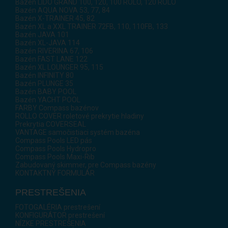
Bazén LIDO GRAND 100, 120, 100 ROLO, 120 ROLO
Bazén AQUA NOVA 53, 77, 84
Bazén X-TRAINER 45, 82
Bazén XL a XXL TRAINER 72FB, 110, 110FB, 133
Bazén JAVA 101
Bazén XL-JAVA 114
Bazén RIVERINA 67, 106
Bazén FAST LANE 122
Bazén XL LOUNGER 95, 115
Bazén INFINITY 80
Bazén PLUNGE 35
Bazén BABY POOL
Bazén YACHT POOL
FARBY Compass bazénov
ROLLO COVER roletové prekrytie hladiny
Prekrytia COVERSEAL
VANTAGE samočistiaci systém bazéna
Compass Pools LED pás
Compass Pools Hydropro
Compass Pools Maxi-Rib
Zabudovaný skimmer, pre Compass bazény
KONTAKTNÝ FORMULÁR
PRESTREŠENIA
FOTOGALÉRIA prestrešení
KONFIGURÁTOR prestrešení
NÍZKE PRESTREŠENIA