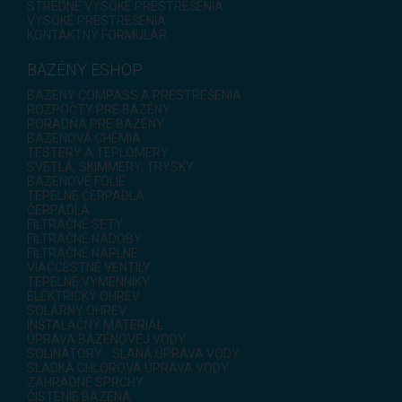
STREDNE VYSOKÉ PRESTREŠENIA
VYSOKÉ PRESTREŠENIA
KONTAKTNÝ FORMULÁR
BAZÉNY ESHOP
BAZÉNY COMPASS A PRESTREŠENIA
ROZPOČTY PRE BAZÉNY
PORADŇA PRE BAZÉNY
BAZÉNOVÁ CHÉMIA
TESTERY A TEPLOMERY
SVETLÁ, SKIMMERY, TRYSKY
BAZÉNOVÉ FÓLIE
TEPELNÉ ČERPADLÁ
ČERPADLÁ
FILTRAČNÉ SETY
FILTRAČNÉ NÁDOBY
FILTRAČNÉ NÁPLNE
VIACCESTNÉ VENTILY
TEPELNÉ VÝMENNÍKY
ELEKTRICKÝ OHREV
SOLÁRNY OHREV
INŠTALAČNÝ MATERIÁL
ÚPRAVA BAZÉNOVEJ VODY
SOLINÁTORY - SLANÁ ÚPRAVA VODY
SLADKÁ CHLÓROVÁ ÚPRAVA VODY
ZÁHRADNÉ SPRCHY
ČISTENIE BAZÉNA