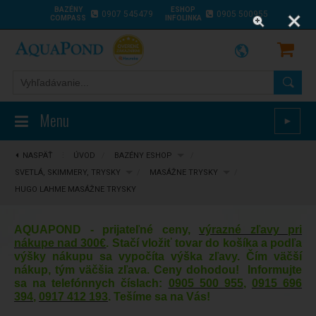
BAZÉNY
ESHOP
0907 545479
0905 500955
COMPASS
INFOLINKA
Menu
►
NASPÄŤ
⋮
ÚVOD
/
BAZÉNY ESHOP
/
SVETLÁ, SKIMMERY, TRYSKY
/
MASÁŽNE TRYSKY
/
HUGO LAHME MASÁŽNE TRYSKY
AQUAPOND - prijateľné ceny,
výrazné zľavy pri
nákupe nad 300€
. Stačí vložiť tovar do košíka a podľa
výšky nákupu sa vypočíta výška zľavy. Čím väčší
nákup, tým väčšia zľava. Ceny dohodou! Informujte
sa na telefónnych číslach:
0905 500 955
,
0915 696
394
,
0917 412 193
. Tešíme sa na Vás!