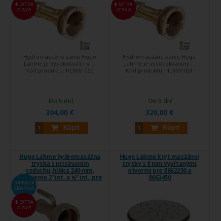
EXTRA
EXTRA
ZĽAVA
ZĽAVA
Hydromasážne sanie Hugo
Hydromasážne sanie Hugo
Lahme je vysokokvalitný ...
Lahme je vysokokvalitný ...
Kód produktu:
HL8661050
Kód produktu:
HL8661051
Do 5 dní
Do 5 dní
304,00 €
320,00 €
Kúpiť
Kúpiť
Hugo Lahme hydromasážna
Hugo Lahme kryt masážnej
tryska s prisávaním
trysky s 8 mm vyvŕtanými
vzduchu, hĺbka 240 mm,
otvormi pre 8662250 a
napojenie 2“ int. a ½“ int., pre
8663450
fóliové a keramické bazény
DOPRAVA
ZDARMA
EXTRA
ZĽAVA