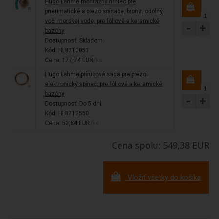
Hugo Lahme montážny hrniec pre
pneumatické a piezo spínače, bronz, odolný
voči morskej vode, pre fóliové a keramické
-
+
bazény
Dostupnosť:
Skladom
Kód: HL8710051
Cena: 177,74 EUR
/ks
Hugo Lahme prírubová sada pre piezo
elektronický spínač, pre fóliové a keramické
bazény
-
+
Dostupnosť:
Do 5 dní
Kód: HL8712550
Cena: 52,64 EUR
/ks
Cena spolu: 549,38 EUR
Vložiť všetky do košíka