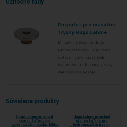
Užitočné rady
Rozpočet pre masážne
trysky Hugo Lahme
Masážne trysky od Hugo
Lahme predstavujú špičku v
oblasti hydromasážnych
systémov pre bazény, vírivky a
wellness zariadenia.
Súvisiace produkty
Hugo Lahme priechod
Hugo Lahme priechod
stenou 1½“ int. pre
stenou 1½“ int. pre
hydromasážnu trysku, hĺbka
hydromasážnu trysku,