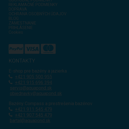
REKLAMAČNÉ PODMIENKY
DOPRAVA
OCHRANA OSOBNÝCH ÚDAJOV
BLOG
ZAMESTNANIE
PRIHLÁSENIE
Cookies
KONTAKTY
E-shop pre bazény a jazierka
+421
905 500 955
+421 915 696 394
servis@aquapond.sk
objednavky@aquapond.sk
Bazény Compass a prestrešenia bazénov
+421 911 545 479
+421 907 545 479
bartal@aquapond.sk