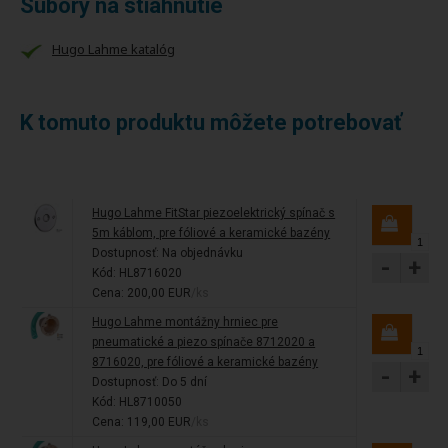
Súbory na stiahnutie
Hugo Lahme katalóg
K tomuto produktu môžete potrebovať
Hugo Lahme FitStar piezoelektrický spínač s
5m káblom, pre fóliové a keramické bazény
Dostupnosť:
Na objednávku
-
+
Kód: HL8716020
Cena: 200,00 EUR
/ks
Hugo Lahme montážny hrniec pre
pneumatické a piezo spínače 8712020 a
8716020, pre fóliové a keramické bazény
-
+
Dostupnosť:
Do 5 dní
Kód: HL8710050
Cena: 119,00 EUR
/ks