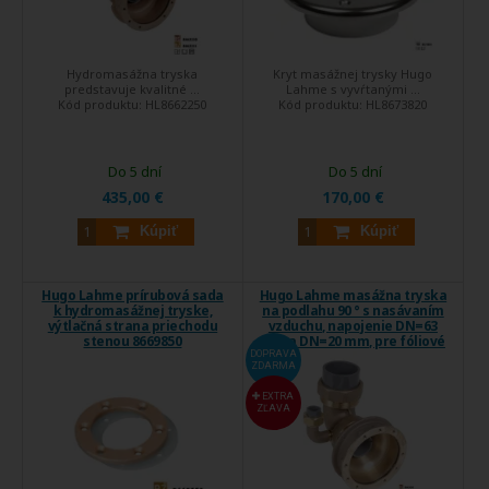
Hydromasážna tryska
Kryt masážnej trysky Hugo
predstavuje kvalitné ...
Lahme s vyvŕtanými ...
Kód produktu:
HL8662250
Kód produktu:
HL8673820
Do 5 dní
Do 5 dní
435,00 €
170,00 €
Kúpiť
Kúpiť
Hugo Lahme prírubová sada
Hugo Lahme masážna tryska
k hydromasážnej tryske,
na podlahu 90 ° s nasávaním
výtlačná strana priechodu
vzduchu, napojenie DN=63
stenou 8669850
mm a DN=20 mm, pre fóliové
a keramické bazény
DOPRAVA
ZDARMA
EXTRA
ZĽAVA