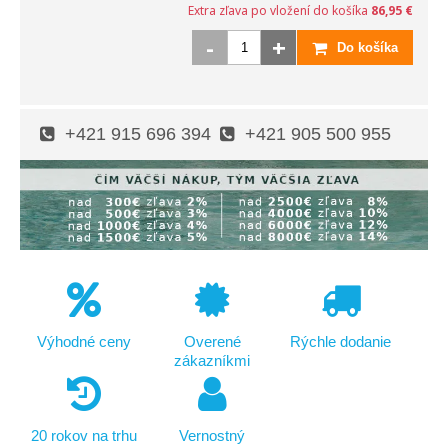
Extra zľava po vložení do košíka
86,95 €
-
+
Do košíka
+421 915 696 394
+421 905 500 955
Výhodné ceny
Overené
Rýchle dodanie
zákazníkmi
20 rokov na trhu
Vernostný