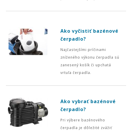
Ako vyčistiť bazénové
čerpadlo?
Najčastejšími príčinami
zníženého výkonu čerpadla sú
zanesený košík či upchatá
vrtuľa čerpadla.
Ako vybrať bazénové
čerpadlo?
Pri výbere bazénového
čerpadla je dôležité zvážiť