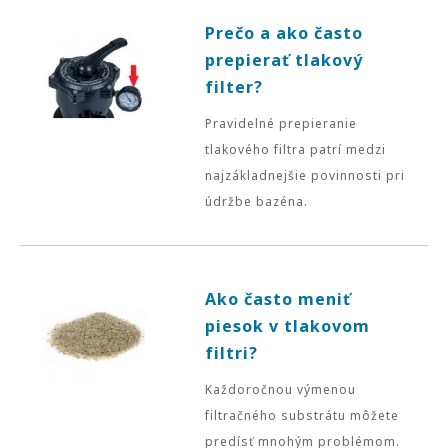
Prečo a ako často
prepierať tlakový
filter?
Pravidelné prepieranie
tlakového filtra patrí medzi
najzákladnejšie povinnosti pri
údržbe bazéna.
Ako často meniť
piesok v tlakovom
filtri?
Každoročnou výmenou
filtračného substrátu môžete
predísť mnohým problémom.