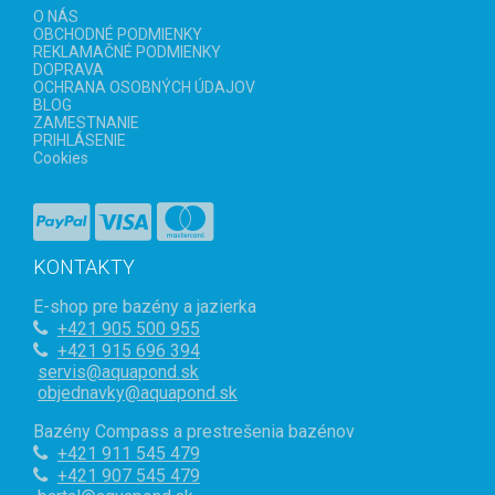
O NÁS
OBCHODNÉ PODMIENKY
REKLAMAČNÉ PODMIENKY
DOPRAVA
OCHRANA OSOBNÝCH ÚDAJOV
BLOG
ZAMESTNANIE
PRIHLÁSENIE
Cookies
KONTAKTY
E-shop pre bazény a jazierka
+421
905 500 955
+421 915 696 394
servis@aquapond.sk
objednavky@aquapond.sk
Bazény Compass a prestrešenia bazénov
+421 911 545 479
+421 907 545 479