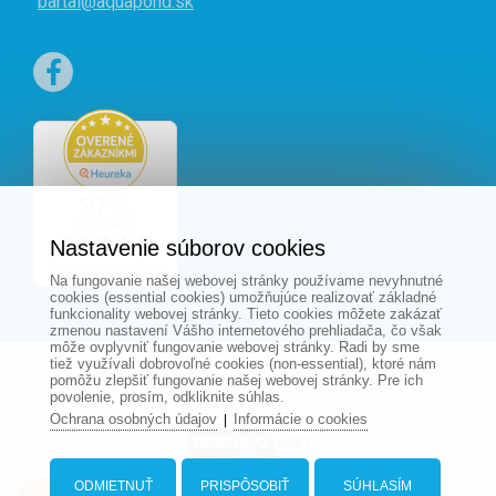
bartal@aquapond.sk
Nastavenie súborov cookies
Na fungovanie našej webovej stránky používame nevyhnutné
cookies (essential cookies) umožňujúce realizovať základné
funkcionality webovej stránky. Tieto cookies môžete zakázať
zmenou nastavení Vášho internetového prehliadača, čo však
môže ovplyvniť fungovanie webovej stránky. Radi by sme
tiež využívali dobrovoľné cookies (non-essential), ktoré nám
© Všetky práva vyhradené - www.aquapond.sk
pomôžu zlepšiť fungovanie našej webovej stránky. Pre ich
povolenie, prosím, odkliknite súhlas.
Tvorba web stránok
od
Ochrana osobných údajov
Informácie o cookies
|
ODMIETNUŤ
PRISPÔSOBIŤ
SÚHLASÍM