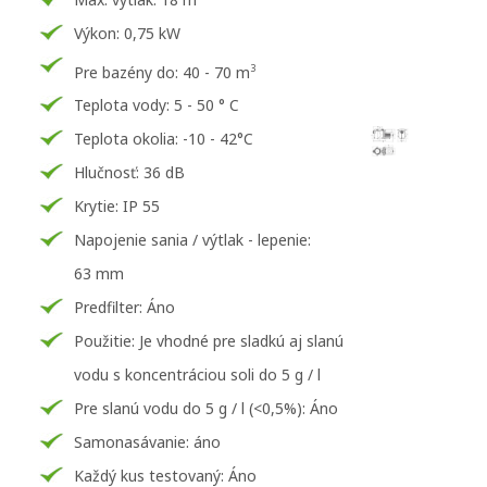
Výkon: 0,75 kW
3
Pre bazény do: 40 - 70 m
Teplota vody: 5 - 50 ° C
Teplota okolia: -10 - 42°C
Hlučnosť: 36 dB
Krytie: IP 55
Napojenie sania / výtlak - lepenie:
63 mm
Predfilter: Áno
Použitie: Je vhodné pre sladkú aj slanú
vodu s koncentráciou soli do 5 g / l
Pre slanú vodu do 5 g / l (<0,5%): Áno
Samonasávanie: áno
Každý kus testovaný: Áno