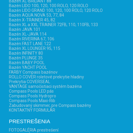
Bazén XL-BRILIANT 88
Bazén LIDO 100, 120, 100 ROLO, 120 ROLO
Bazén LIDO GRAND 100, 120, 100 ROLO, 120 ROLO
Bazén AQUA NOVA 53, 77, 84
Bazén X-TRAINER 45, 82
Bazén XL a XXL TRAINER 72FB, 110, 110FB, 133
Bazén JAVA 101
Bazén XL-JAVA 114
Bazén RIVERINA 67, 106
Bazén FAST LANE 122
Bazén XL LOUNGER 95, 115
Bazén INFINITY 80
Bazén PLUNGE 35
Bazén BABY POOL
Bazén YACHT POOL
FARBY Compass bazénov
ROLLO COVER roletové prekrytie hladiny
Prekrytia COVERSEAL
VANTAGE samočistiaci systém bazéna
Compass Pools LED pás
Compass Pools Hydropro
Compass Pools Maxi-Rib
Zabudovaný skimmer, pre Compass bazény
KONTAKTNÝ FORMULÁR
PRESTREŠENIA
FOTOGALÉRIA prestrešení