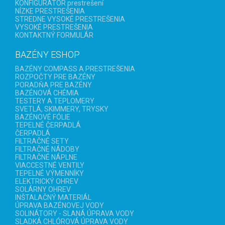
KONFIGURÁTOR prestrešení
NÍZKE PRESTREŠENIA
STREDNE VYSOKÉ PRESTREŠENIA
VYSOKÉ PRESTREŠENIA
KONTAKTNÝ FORMULÁR
BAZÉNY ESHOP
BAZÉNY COMPASS A PRESTREŠENIA
ROZPOČTY PRE BAZÉNY
PORADŇA PRE BAZÉNY
BAZÉNOVÁ CHÉMIA
TESTERY A TEPLOMERY
SVETLÁ, SKIMMERY, TRYSKY
BAZÉNOVÉ FÓLIE
TEPELNÉ ČERPADLÁ
ČERPADLÁ
FILTRAČNÉ SETY
FILTRAČNÉ NÁDOBY
FILTRAČNÉ NÁPLNE
VIACCESTNÉ VENTILY
TEPELNÉ VÝMENNÍKY
ELEKTRICKÝ OHREV
SOLÁRNY OHREV
INŠTALAČNÝ MATERIÁL
ÚPRAVA BAZÉNOVEJ VODY
SOLINÁTORY - SLANÁ ÚPRAVA VODY
SLADKÁ CHLÓROVÁ ÚPRAVA VODY