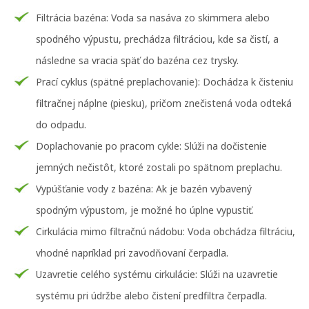
Filtrácia bazéna: Voda sa nasáva zo skimmera alebo
spodného výpustu, prechádza filtráciou, kde sa čistí, a
následne sa vracia späť do bazéna cez trysky.
Prací cyklus (spätné preplachovanie): Dochádza k čisteniu
filtračnej náplne (piesku), pričom znečistená voda odteká
do odpadu.
Doplachovanie po pracom cykle: Slúži na dočistenie
jemných nečistôt, ktoré zostali po spätnom preplachu.
Vypúšťanie vody z bazéna: Ak je bazén vybavený
spodným výpustom, je možné ho úplne vypustiť.
Cirkulácia mimo filtračnú nádobu: Voda obchádza filtráciu,
vhodné napríklad pri zavodňovaní čerpadla.
Uzavretie celého systému cirkulácie: Slúži na uzavretie
systému pri údržbe alebo čistení predfiltra čerpadla.