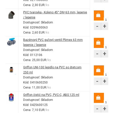
Kód: 0211600063
Cena: 2,30 EUR
/ks
PVC tvarovka - Koleno 45° DN=63 mm, lepenie
/ lepenie
Dostupnosť:
Skladom
-
+
Kód: 0209600063
Cena: 2,60 EUR
/ks
Bazénový PVC guľový ventil Plimex 63 mm
lepenie / lepenie
Dostupnosť:
Skladom
-
+
Kód: 0112106
Cena: 25,00 EUR
/ks
Griffon UNI-100 lepidlo na PVC so štetcom
250 ml
Dostupnosť:
Skladom
-
+
Kód: 0410600250
Cena: 11,00 EUR
/ks
Griffon čistič na PVC, PVC-C, ABS 125 ml
Dostupnosť:
Skladom
Kód: 0425600125
-
+
Cena: 7,10 EUR
/ks