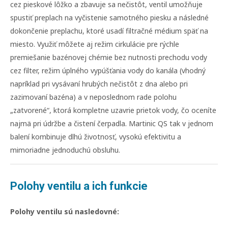
cez pieskové lôžko a zbavuje sa nečistôt, ventil umožňuje
spustiť preplach na vyčistenie samotného piesku a následné
dokončenie preplachu, ktoré usadí filtračné médium späť na
miesto. Využiť môžete aj režim cirkulácie pre rýchle
premiešanie bazénovej chémie bez nutnosti prechodu vody
cez filter, režim úplného vypúšťania vody do kanála (vhodný
napríklad pri vysávaní hrubých nečistôt z dna alebo pri
zazimovaní bazéna) a v neposlednom rade polohu
„zatvorené“, ktorá kompletne uzavrie prietok vody, čo oceníte
najmä pri údržbe a čistení čerpadla. Martinic QS tak v jednom
balení kombinuje dlhú životnosť, vysokú efektivitu a
mimoriadne jednoduchú obsluhu.
Polohy ventilu a ich funkcie
Polohy ventilu sú nasledovné: