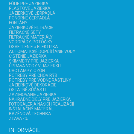
FÓLIE PRE JAZIERKA
PLASTOVÉ JAZIERKA
JAZIERKOVÉ ČERPADLÁ
PONORNÉ ČERPADLÁ
FONTÁNY
JAZIERKOVÉ FILTRÁCIE
FILTRAČNÉ SETY
FILTRAČNÉ MATERIÁLY
VODOPÁDY, POTÔČIKY
OSVETLENIE a ELEKTRIKA
AUTOMATICKÉ DOPÚŠŤANIE VODY
ČISTENIE JAZIERKA
SKIMMERY PRE JAZIERKA
ÚPRAVA VODY V JAZIERKU
UVC LAMPY, OZÓN
POTREBY PRE CHOV RÝB
POTREBY PRE VODNÉ RASTLINY
JAZIERKOVÉ DEKORÁCIE
OSTATNÉ SÚČASTI
ZAZIMOVANIE JAZIERKA
NÁHRADNÉ DIELY PRE JAZIERKA
FOTOGALÉRIA NAŠICH REALIZÁCIÍ
INŠTALAČNÝ MATERÁL
BAZÉNOVÁ TECHNIKA
ZĽAVA -%
INFORMÁCIE