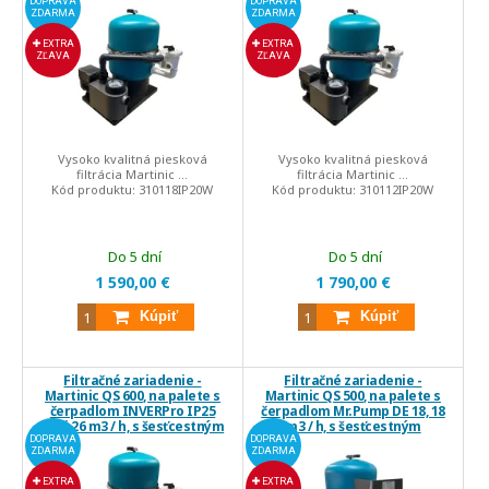
ventilom Praher
ventilom Praher
DOPRAVA
DOPRAVA
ZDARMA
ZDARMA
EXTRA
EXTRA
ZĽAVA
ZĽAVA
Vysoko kvalitná piesková
Vysoko kvalitná piesková
filtrácia Martinic ...
filtrácia Martinic ...
Kód produktu:
310118IP20W
Kód produktu:
310112IP20W
Do 5 dní
Do 5 dní
1 590,00 €
1 790,00 €
Kúpiť
Kúpiť
Filtračné zariadenie -
Filtračné zariadenie -
Martinic QS 600, na palete s
Martinic QS 500, na palete s
čerpadlom INVERPro IP25
čerpadlom Mr.Pump DE 18, 18
WiFi 26 m3 / h, s šesťcestným
m3 / h, s šesťcestným
ventilom Praher
ventilom Mr.Wash
DOPRAVA
DOPRAVA
ZDARMA
ZDARMA
EXTRA
EXTRA