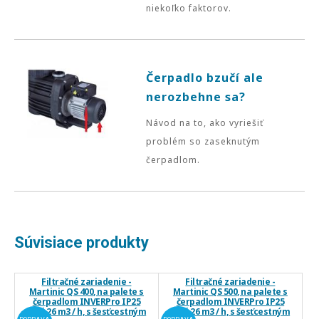
niekoľko faktorov.
Čerpadlo bzučí ale
nerozbehne sa?
Návod na to, ako vyriešiť
problém so zaseknutým
čerpadlom.
Súvisiace produkty
Filtračné zariadenie -
Filtračné zariadenie -
Martinic QS 400, na palete s
Martinic QS 500, na palete s
čerpadlom INVERPro IP25
čerpadlom INVERPro IP25
WiFi 26 m3 / h, s šesťcestným
WiFi 26 m3 / h, s šesťcestným