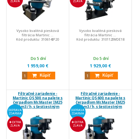
ZĽAVA
ZĽAVA
Vysoko kvalitná piesková
Vysoko kvalitná piesková
filtrácia Martinic ...
filtrácia Martinic ...
Kód produktu:
310614IP20
Kód produktu:
310112IWDE18
Do 5 dní
Do 5 dní
1 959,00 €
1 929,00 €
Kúpiť
Kúpiť
Filtračné zariadenie -
Filtračné zariadenie -
Martinic QS 500, na palete s
Martinic QS 600, na palete s
čerpadlom Mr.Master IM25
čerpadlom Mr.Master IM25
28 m3 / h, s šesťcestným
28 m3 / h, s šesťcestným
ventilom Mr.Wash
ventilom Mr.Wash
DOPRAVA
DOPRAVA
ZDARMA
ZDARMA
EXTRA
EXTRA
ZĽAVA
ZĽAVA