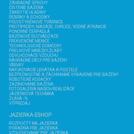
ZÁHRADNÉ SPRCHY
ČISTENIE BAZÉNA
ZAKRYTIE HLADINY
REBRÍKY A SCHODÍKY
POLYSTYRÉNOVÉ TVÁRNICE
PROTIPRÚDY, MASÁŽE, CHRLIČE, VODNÉ ATRAKCIE
PONORNÉ ČERPADLÁ
BAZÉNOVÉ ROZVÁDZAČE
FREKVENČNÉ MENIČE
TECHNOLOGICKÉ DOMČEKY
PRELIVOVÉ MRIEŽKY,ŽĽABY
ODVLHČOVAČE VZDUCHU
NÁHRADNÉ DIELY PRE BAZÉNY
VÍRIVKY
NAFUKOVACIE LEHÁTKA A POSTELE
BEZPEČNOSTNÉ A ZÁCHRANNÉ VYBAVENIE PRE BAZÉNY
ROBOTICKÉ KOSAČKY
ZAZIMOVANIE BAZÉNA
FOTOGALÉRIA NAŠICH REALIZÁCIÍ
JAZIERKOVÁ TECHNIKA
ZĽAVA -%
VÝPREDAJ
JAZIERKA ESHOP
ROZPOČTY NA JAZIERKA
PORADŇA PRE JAZIERKA
VZDUCHOVANIE PRE JAZIERKA