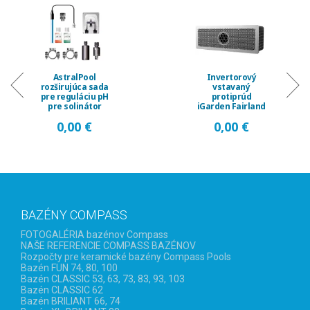
Invertorový
Invertorový
vstavaný
vstavaný
protiprúd
protiprúd
iGarden Fairland
iGarden Fairland
Fix Jet, prietok
Fix Jet, prietok
0,00 €
0,00 €
230 ...
120 ...
BAZÉNY COMPASS
FOTOGALÉRIA bazénov Compass
NAŠE REFERENCIE COMPASS BAZÉNOV
Rozpočty pre keramické bazény Compass Pools
Bazén FUN 74, 80, 100
Bazén CLASSIC 53, 63, 73, 83, 93, 103
Bazén CLASSIC 62
Bazén BRILIANT 66, 74