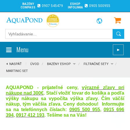
BAZÉNY
ESHOP
0907 545479
0905 500955
COMPASS
INFOLINKA
Menu
►
NASPÄŤ
⋮
ÚVOD
/
BAZÉNY ESHOP
/
FILTRAČNÉ SETY
/
MARTINIC SET
AQUAPOND - prijateľné ceny,
výrazné zľavy pri
nákupe nad 300€
. Stačí vložiť tovar do košíka a podľa
výšky nákupu sa vypočíta výška zľavy. Čím väčší
nákup, tým väčšia zľava. Ceny dohodou! Informujte
sa na telefónnych číslach:
0905 500 955
,
0915 696
394
,
0917 412 193
. Tešíme sa na Vás!