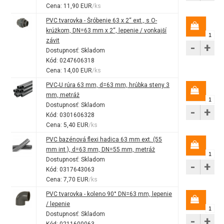
Cena: 11,90 EUR
/ks
PVC tvarovka - Šróbenie 63 x 2“ ext., s O-
krúžkom, DN=63 mm x 2“, lepenie / vonkajší
závit
-
+
Dostupnosť:
Skladom
Kód: 0247606318
Cena: 14,00 EUR
/ks
PVC-U rúra 63 mm, d=63 mm, hrúbka steny 3
mm, metráž
Dostupnosť:
Skladom
-
+
Kód: 0301606328
Cena: 5,40 EUR
/ks
PVC bazénová flexi hadica 63 mm ext. (55
mm int.), d=63 mm, DN=55 mm, metráž
Dostupnosť:
Skladom
-
+
Kód: 0317643063
Cena: 7,70 EUR
/ks
PVC tvarovka - koleno 90° DN=63 mm, lepenie
/ lepenie
Dostupnosť:
Skladom
-
+