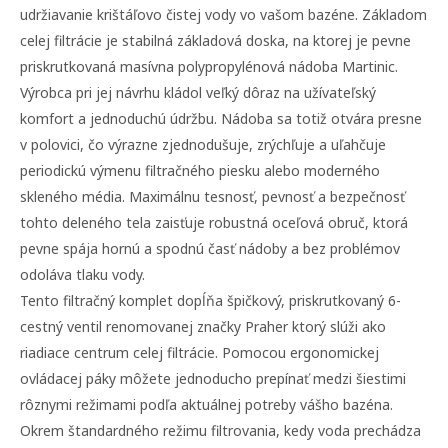
udržiavanie krištáľovo čistej vody vo vašom bazéne. Základom
celej filtrácie je stabilná základová doska, na ktorej je pevne
priskrutkovaná masívna polypropylénová nádoba Martinic.
Výrobca pri jej návrhu kládol veľký dôraz na užívateľský
komfort a jednoduchú údržbu. Nádoba sa totiž otvára presne
v polovici, čo výrazne zjednodušuje, zrýchľuje a uľahčuje
periodickú výmenu filtračného piesku alebo moderného
skleného média. Maximálnu tesnosť, pevnosť a bezpečnosť
tohto deleného tela zaisťuje robustná oceľová obruč, ktorá
pevne spája hornú a spodnú časť nádoby a bez problémov
odoláva tlaku vody.
Tento filtračný komplet dopĺňa špičkový, priskrutkovaný 6-
cestný ventil renomovanej značky Praher ktorý slúži ako
riadiace centrum celej filtrácie. Pomocou ergonomickej
ovládacej páky môžete jednoducho prepínať medzi šiestimi
rôznymi režimami podľa aktuálnej potreby vášho bazéna.
Okrem štandardného režimu filtrovania, kedy voda prechádza