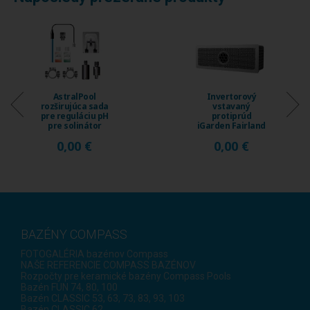
Invertorový
Invertorový
vstavaný
vstavaný
protiprúd
protiprúd
iGarden Fairland
iGarden Fairland
Fix Jet, prietok
Fix Jet, prietok
0,00 €
0,00 €
230 ...
120 ...
BAZÉNY COMPASS
FOTOGALÉRIA bazénov Compass
NAŠE REFERENCIE COMPASS BAZÉNOV
Rozpočty pre keramické bazény Compass Pools
Bazén FUN 74, 80, 100
Bazén CLASSIC 53, 63, 73, 83, 93, 103
Bazén CLASSIC 62