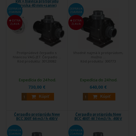
kW + hlavica protiprúdu
(tryska 40 mm+sanie)
DOPRAVA
DOPRAVA
ZDARMA
ZDARMA
EXTRA
EXTRA
ZĽAVA
ZĽAVA
Protiprúdové čerpadlo s
Vhodné najmä k protiprúdom,
hlavicou VAG-JET. Čerpadlo ...
možno ...
Kód produktu:
30120082
Kód produktu:
300773
Expedícia do 24 hod.
Expedícia do 24 hod.
730,00 €
640,00 €
Kúpiť
Kúpiť
Čerpadlo protiprúdu New
Čerpadlo protiprúdu New
BCC 300T 66 m3 / h 400 V
BCC 400T-M 74 m3 / h , 400 V
DOPRAVA
DOPRAVA
ZDARMA
ZDARMA