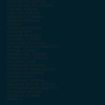
PORADŇA PRE JAZIERKA
VZDUCHOVANIE PRE JAZIERKA
FÓLIE PRE JAZIERKA
PLASTOVÉ JAZIERKA
JAZIERKOVÉ ČERPADLÁ
PONORNÉ ČERPADLÁ
FONTÁNY
JAZIERKOVÉ FILTRÁCIE
FILTRAČNÉ SETY
FILTRAČNÉ MATERIÁLY
VODOPÁDY, POTÔČIKY
OSVETLENIE a ELEKTRIKA
AUTOMATICKÉ DOPÚŠŤANIE VODY
ČISTENIE JAZIERKA
SKIMMERY PRE JAZIERKA
ÚPRAVA VODY V JAZIERKU
UVC LAMPY, OZÓN
POTREBY PRE CHOV RÝB
POTREBY PRE VODNÉ RASTLINY
JAZIERKOVÉ DEKORÁCIE
OSTATNÉ SÚČASTI
ZAZIMOVANIE JAZIERKA
NÁHRADNÉ DIELY PRE JAZIERKA
FOTOGALÉRIA NAŠICH REALIZÁCIÍ
INŠTALAČNÝ MATERÁL
BAZÉNOVÁ TECHNIKA
ZĽAVA -%