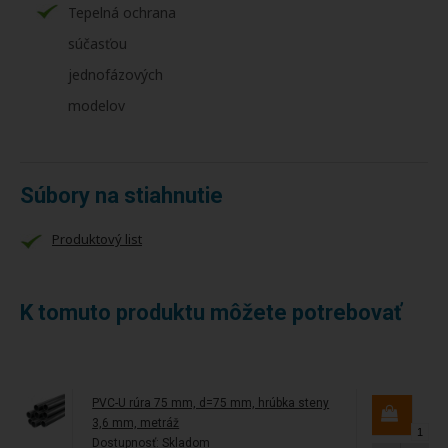
Tepelná ochrana
súčasťou
jednofázových
modelov
Súbory na stiahnutie
Produktový list
K tomuto produktu môžete potrebovať
PVC-U rúra 75 mm, d=75 mm, hrúbka steny
3,6 mm, metráž
Dostupnosť:
Skladom