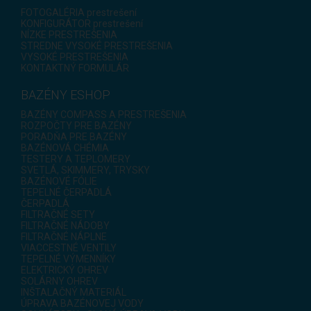
FOTOGALÉRIA prestrešení
KONFIGURÁTOR prestrešení
NÍZKE PRESTREŠENIA
STREDNE VYSOKÉ PRESTREŠENIA
VYSOKÉ PRESTREŠENIA
KONTAKTNÝ FORMULÁR
BAZÉNY ESHOP
BAZÉNY COMPASS A PRESTREŠENIA
ROZPOČTY PRE BAZÉNY
PORADŇA PRE BAZÉNY
BAZÉNOVÁ CHÉMIA
TESTERY A TEPLOMERY
SVETLÁ, SKIMMERY, TRYSKY
BAZÉNOVÉ FÓLIE
TEPELNÉ ČERPADLÁ
ČERPADLÁ
FILTRAČNÉ SETY
FILTRAČNÉ NÁDOBY
FILTRAČNÉ NÁPLNE
VIACCESTNÉ VENTILY
TEPELNÉ VÝMENNÍKY
ELEKTRICKÝ OHREV
SOLÁRNY OHREV
INŠTALAČNÝ MATERIÁL
ÚPRAVA BAZÉNOVEJ VODY