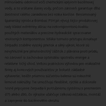
mimoriadnu odolnosť voči chemickým vplyvom bazénovej
vody, a to vrátane slanej vody, pričom zároveň garantuje dlhú
životnosť celého zariadenia bez rizika korózie. Renomovaný
španielsky výrobca Bombas PSH pri vývoji tejto produktovej
rady kládol extrémny dôraz na nekompromisnú kvalitu
použitých materiálov a precízne hydraulické spracovanie
vnútorných komponentov. Vďaka tomuto prístupu dosahuje
čerpadlo stabilne vysoký prietok a silný výkon, ktoré sú
nevyhnutné pre plnohodnotný zážitok z plávania proti prúdu,
no zároveň si zachováva optimálnu spotrebu energie a
relatívne tichý chod. Veľkou praktickou výhodou pre realizačné
firmy aj koncových používateľov je bohaté základné
vybavenie, keďže priamou súčasťou balenia sú robustné
lemové nákružky. Tie umožňujú flexibilné, rýchle a dokonale
tesné pripojenie čerpadla k potrubnému systému s priemerom
d75 alebo d90, čo výrazne uľahčuje celkovú inštaláciu, montáž
a zapojenie do bazénového okruhu.