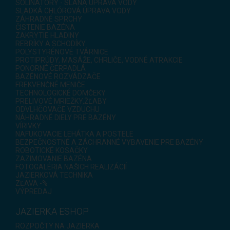
SOLINÁTORY - SLANÁ ÚPRAVA VODY
SLADKÁ CHLÓROVÁ ÚPRAVA VODY
ZÁHRADNÉ SPRCHY
ČISTENIE BAZÉNA
ZAKRYTIE HLADINY
REBRÍKY A SCHODÍKY
POLYSTYRÉNOVÉ TVÁRNICE
PROTIPRÚDY, MASÁŽE, CHRLIČE, VODNÉ ATRAKCIE
PONORNÉ ČERPADLÁ
BAZÉNOVÉ ROZVÁDZAČE
FREKVENČNÉ MENIČE
TECHNOLOGICKÉ DOMČEKY
PRELIVOVÉ MRIEŽKY,ŽĽABY
ODVLHČOVAČE VZDUCHU
NÁHRADNÉ DIELY PRE BAZÉNY
VÍRIVKY
NAFUKOVACIE LEHÁTKA A POSTELE
BEZPEČNOSTNÉ A ZÁCHRANNÉ VYBAVENIE PRE BAZÉNY
ROBOTICKÉ KOSAČKY
ZAZIMOVANIE BAZÉNA
FOTOGALÉRIA NAŠICH REALIZÁCIÍ
JAZIERKOVÁ TECHNIKA
ZĽAVA -%
VÝPREDAJ
JAZIERKA ESHOP
ROZPOČTY NA JAZIERKA