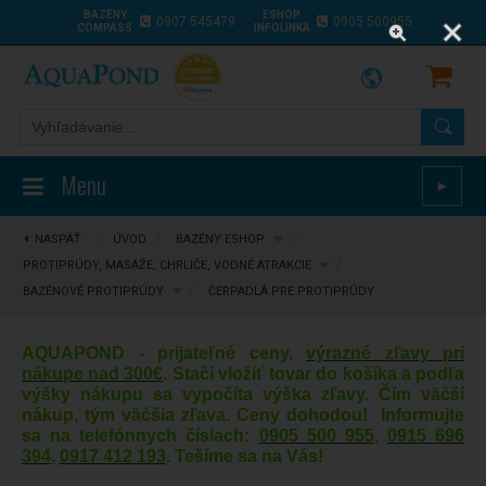
BAZÉNY
ESHOP
0907 545479
0905 500955
COMPASS
INFOLINKA
Menu
►
NASPÄŤ
⋮
ÚVOD
/
BAZÉNY ESHOP
/
PROTIPRÚDY, MASÁŽE, CHRLIČE, VODNÉ ATRAKCIE
/
BAZÉNOVÉ PROTIPRÚDY
/
ČERPADLÁ PRE PROTIPRÚDY
AQUAPOND - prijateľné ceny,
výrazné zľavy pri
nákupe nad 300€
. Stačí vložiť tovar do košíka a podľa
výšky nákupu sa vypočíta výška zľavy. Čím väčší
nákup, tým väčšia zľava. Ceny dohodou! Informujte
sa na telefónnych číslach:
0905 500 955
,
0915 696
394
,
0917 412 193
. Tešíme sa na Vás!