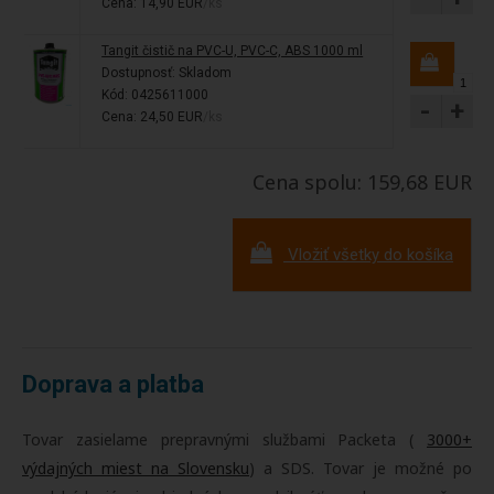
Cena: 14,90 EUR
/ks
Tangit čistič na PVC-U, PVC-C, ABS 1000 ml
Dostupnosť:
Skladom
Kód: 0425611000
-
+
Cena: 24,50 EUR
/ks
Cena spolu: 159,68 EUR
Vložiť všetky do košíka
Doprava a platba
Tovar zasielame prepravnými službami Packeta (
3000+
výdajných miest na Slovensku
) a SDS. Tovar je možné po