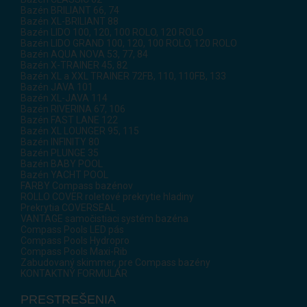
Bazén BRILIANT 66, 74
Bazén XL-BRILIANT 88
Bazén LIDO 100, 120, 100 ROLO, 120 ROLO
Bazén LIDO GRAND 100, 120, 100 ROLO, 120 ROLO
Bazén AQUA NOVA 53, 77, 84
Bazén X-TRAINER 45, 82
Bazén XL a XXL TRAINER 72FB, 110, 110FB, 133
Bazén JAVA 101
Bazén XL-JAVA 114
Bazén RIVERINA 67, 106
Bazén FAST LANE 122
Bazén XL LOUNGER 95, 115
Bazén INFINITY 80
Bazén PLUNGE 35
Bazén BABY POOL
Bazén YACHT POOL
FARBY Compass bazénov
ROLLO COVER roletové prekrytie hladiny
Prekrytia COVERSEAL
VANTAGE samočistiaci systém bazéna
Compass Pools LED pás
Compass Pools Hydropro
Compass Pools Maxi-Rib
Zabudovaný skimmer, pre Compass bazény
KONTAKTNÝ FORMULÁR
PRESTREŠENIA