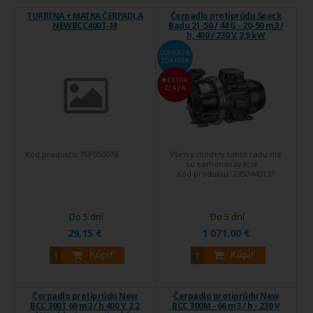
TURBÍNA + MATKA ČERPADLA
Čerpadlo protiprúdu Speck
NEWBCC400T-M
Badu 21-50 / 44 G - 20-50 m3 /
h, 400 / 230 V, 2,9 kW
DOPRAVA
ZDARMA
EXTRA
ZĽAVA
Kód produktu:
ISP050078
Všetky modely tohto radu nie
sú samonasávacie ...
Kód produktu:
2350440137
Do 5 dní
Do 5 dní
29,15 €
1 071,00 €
Kúpiť
Kúpiť
Čerpadlo protiprúdu New
Čerpadlo protiprúdu New
BCC 300T 66 m3 / h 400 V, 2,2
BCC 300M - 66 m3 / h - 230 V