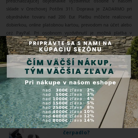
predchádzajúcej objednávke vyzdvihnúť osobne v našom
sklade v Orechovej Potôni 311. Doprava je ZADARMO pri
objednávke tovaru nad 200 Eur. Platbu môžete realizovať
dobierkou, online platobnou kartou, prevodom na účet alebo
cez PayPal. Pri osobnom vyzdvihnutí je možná platba v
hotovosti a platobnou kartou.
O termíne dodania Vám ochotne poradíme na tel.
číslach:
+421 915 696 394
,
+421 905 500 955
,
+421 911 545
479
. Detailnejšie informácie o spôsoboch dopravy nájdete v
sekcii
Obchodné podmienky
.
Užitočné rady
Ako vyčistiť bazénové
čerpadlo?