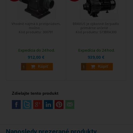
Vhodné najmä k protiprúdom,
BRAVUS je výkonné čerpadlo
možno ...
primárne určené ...
Kód produktu:
300791
Kód produktu:
573BRA300
Expedícia do 24 hod.
Expedícia do 24 hod.
912,00 €
939,00 €
Kúpiť
Kúpiť
Zdielajte tento produkt
Naposledy prezerané produkty