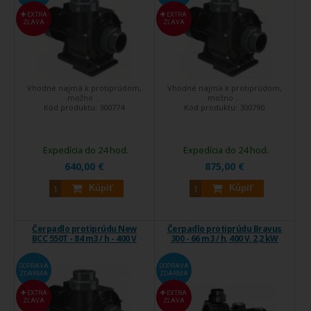
EXTRA
EXTRA
ZĽAVA
ZĽAVA
Vhodné najmä k protiprúdom,
Vhodné najmä k protiprúdom,
možno ...
možno ...
Kód produktu:
300774
Kód produktu:
300790
Expedícia do 24 hod.
Expedícia do 24 hod.
640,00 €
875,00 €
Kúpiť
Kúpiť
Čerpadlo protiprúdu New
Čerpadlo protiprúdu Bravus
BCC 550T - 84 m3 / h - 400 V
300 - 66 m3 / h, 400 V, 2,2 kW
DOPRAVA
DOPRAVA
ZDARMA
ZDARMA
EXTRA
EXTRA
ZĽAVA
ZĽAVA