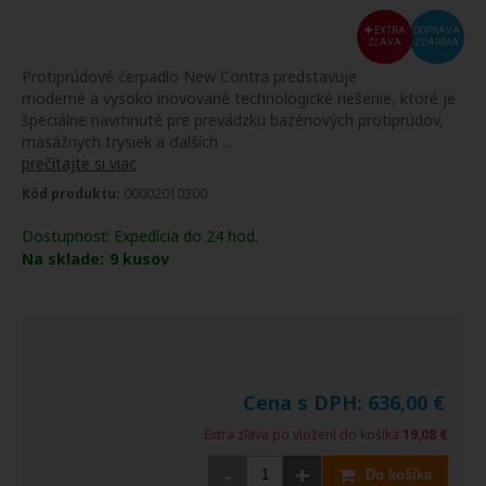
EXTRA
DOPRAVA
ZĽAVA
ZDARMA
Protiprúdové čerpadlo New Contra predstavuje
moderné a vysoko inovované technologické riešenie, ktoré je
špeciálne navrhnuté pre prevádzku bazénových protiprúdov,
masážnych trysiek a ďalších ...
prečítajte si viac
Kód produktu:
00002010300
Dostupnosť:
Expedícia do 24 hod.
Na sklade:
9
kusov
Cena s DPH:
636,00
€
Extra zľava po vložení do košíka
19,08 €
-
+
Do košíka