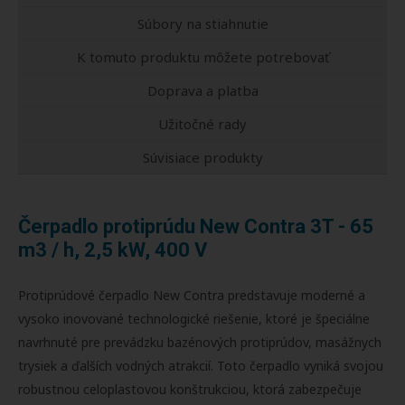
Súbory na stiahnutie
K tomuto produktu môžete potrebovať
Doprava a platba
Užitočné rady
Súvisiace produkty
Čerpadlo protiprúdu New Contra 3T - 65
m3 / h, 2,5 kW, 400 V
Protiprúdové čerpadlo New Contra predstavuje moderné a
vysoko inovované technologické riešenie, ktoré je špeciálne
navrhnuté pre prevádzku bazénových protiprúdov, masážnych
trysiek a ďalších vodných atrakcií. Toto čerpadlo vyniká svojou
robustnou celoplastovou konštrukciou, ktorá zabezpečuje