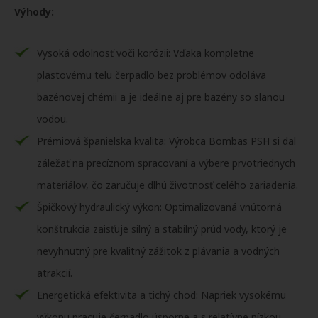
Výhody:
Vysoká odolnosť voči korózii: Vďaka kompletne
plastovému telu čerpadlo bez problémov odoláva
bazénovej chémii a je ideálne aj pre bazény so slanou
vodou.
Prémiová španielska kvalita: Výrobca Bombas PSH si dal
záležať na precíznom spracovaní a výbere prvotriednych
materiálov, čo zaručuje dlhú životnosť celého zariadenia.
Špičkový hydraulický výkon: Optimalizovaná vnútorná
konštrukcia zaisťuje silný a stabilný prúd vody, ktorý je
nevyhnutný pre kvalitný zážitok z plávania a vodných
atrakcií.
Energetická efektivita a tichý chod: Napriek vysokému
výkonu pracuje čerpadlo úsporne a s relatívne nízkou