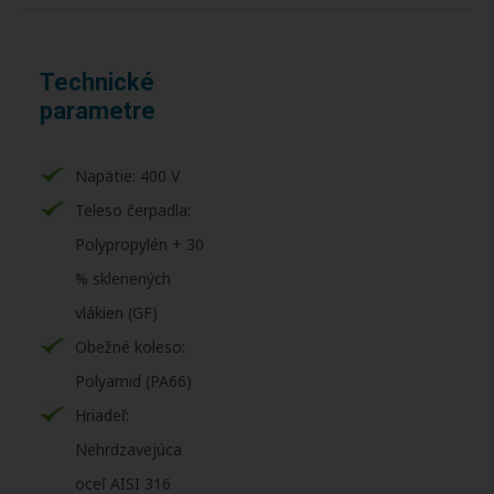
Technické
parametre
Napätie: 400 V
Teleso čerpadla:
Polypropylén + 30
% sklenených
vlákien (GF)
Obežné koleso:
Polyamid (PA66)
Hriadeľ:
Nehrdzavejúca
oceľ AISI 316