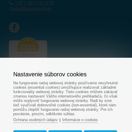
+421 907 545 479
bartal@aquapond.sk
Nastavenie súborov cookies
Na fungovanie našej webovej stránky používame nevyhnutné
cookies (essential cookies) umožňujúce realizovať základné
funkcionality webovej stránky. Tieto cookies môžete zakázať
zmenou nastavení Vášho internetového prehliadača, čo však
môže ovplyvniť fungovanie webovej stránky. Radi by sme
tiež využívali dobrovoľné cookies (non-essential), ktoré nám
© Všetky práva vyhradené - www.aquapond.sk
pomôžu zlepšiť fungovanie našej webovej stránky. Pre ich
povolenie, prosím, odkliknite súhlas.
Tvorba web stránok
od
Ochrana osobných údajov
Informácie o cookies
|