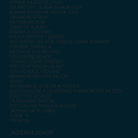
ÚPRAVA BAZÉNOVEJ VODY
SOLINÁTORY - SLANÁ ÚPRAVA VODY
SLADKÁ CHLÓROVÁ ÚPRAVA VODY
ZÁHRADNÉ SPRCHY
ČISTENIE BAZÉNA
ZAKRYTIE HLADINY
REBRÍKY A SCHODÍKY
POLYSTYRÉNOVÉ TVÁRNICE
PROTIPRÚDY, MASÁŽE, CHRLIČE, VODNÉ ATRAKCIE
PONORNÉ ČERPADLÁ
BAZÉNOVÉ ROZVÁDZAČE
FREKVENČNÉ MENIČE
TECHNOLOGICKÉ DOMČEKY
PRELIVOVÉ MRIEŽKY,ŽĽABY
ODVLHČOVAČE VZDUCHU
NÁHRADNÉ DIELY PRE BAZÉNY
VÍRIVKY
NAFUKOVACIE LEHÁTKA A POSTELE
BEZPEČNOSTNÉ A ZÁCHRANNÉ VYBAVENIE PRE BAZÉNY
ROBOTICKÉ KOSAČKY
ZAZIMOVANIE BAZÉNA
FOTOGALÉRIA NAŠICH REALIZÁCIÍ
JAZIERKOVÁ TECHNIKA
ZĽAVA -%
VÝPREDAJ
JAZIERKA ESHOP