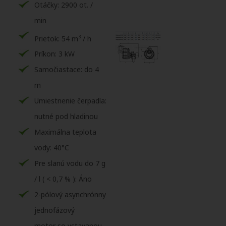
Otáčky: 2900 ot. /
min
3
Prietok: 54 m
/ h
Príkon: 3 kW
Samočiastace: do 4
m
Umiestnenie čerpadla:
nutné pod hladinou
Maximálna teplota
vody: 40°C
Pre slanú vodu do 7 g
/ l ( < 0,7 % ): Áno
2-pólový asynchrónny
jednofázový
motor so vstavanou