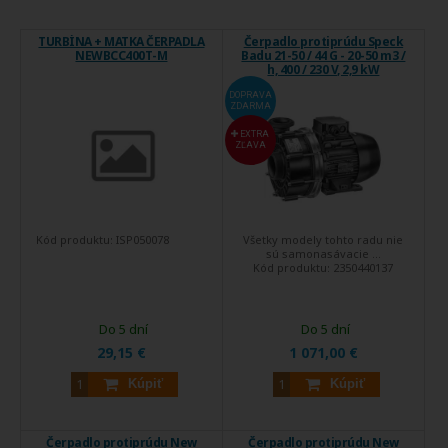
TURBÍNA + MATKA ČERPADLA
Čerpadlo protiprúdu Speck
NEWBCC400T-M
Badu 21-50 / 44 G - 20-50 m3 /
h, 400 / 230 V, 2,9 kW
DOPRAVA
ZDARMA
EXTRA
ZĽAVA
Kód produktu:
ISP050078
Všetky modely tohto radu nie
sú samonasávacie ...
Kód produktu:
2350440137
Do 5 dní
Do 5 dní
29,15 €
1 071,00 €
Kúpiť
Kúpiť
Čerpadlo protiprúdu New
Čerpadlo protiprúdu New