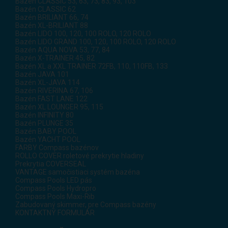
Bazén CLASSIC 53, 63, 73, 83, 93, 103
Bazén CLASSIC 62
Bazén BRILIANT 66, 74
Bazén XL-BRILIANT 88
Bazén LIDO 100, 120, 100 ROLO, 120 ROLO
Bazén LIDO GRAND 100, 120, 100 ROLO, 120 ROLO
Bazén AQUA NOVA 53, 77, 84
Bazén X-TRAINER 45, 82
Bazén XL a XXL TRAINER 72FB, 110, 110FB, 133
Bazén JAVA 101
Bazén XL-JAVA 114
Bazén RIVERINA 67, 106
Bazén FAST LANE 122
Bazén XL LOUNGER 95, 115
Bazén INFINITY 80
Bazén PLUNGE 35
Bazén BABY POOL
Bazén YACHT POOL
FARBY Compass bazénov
ROLLO COVER roletové prekrytie hladiny
Prekrytia COVERSEAL
VANTAGE samočistiaci systém bazéna
Compass Pools LED pás
Compass Pools Hydropro
Compass Pools Maxi-Rib
Zabudovaný skimmer, pre Compass bazény
KONTAKTNÝ FORMULÁR