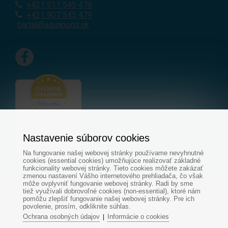
+421 911 545 479
+421 907 545 479
bartal@aquapond.sk
Nastavenie súborov cookies
Na fungovanie našej webovej stránky používame nevyhnutné
cookies (essential cookies) umožňujúce realizovať základné
funkcionality webovej stránky. Tieto cookies môžete zakázať
zmenou nastavení Vášho internetového prehliadača, čo však
môže ovplyvniť fungovanie webovej stránky. Radi by sme
tiež využívali dobrovoľné cookies (non-essential), ktoré nám
© Všetky práva vyhradené - www.aquapond.sk
pomôžu zlepšiť fungovanie našej webovej stránky. Pre ich
povolenie, prosím, odkliknite súhlas.
Tvorba web stránok
od
Ochrana osobných údajov
Informácie o cookies
|