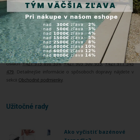
predchádzajúcej objednávke vyzdvihnúť osobne v našom
sklade v Orechovej Potôni 311. Doprava je ZADARMO pri
objednávke tovaru nad 200 Eur. Platbu môžete realizovať
dobierkou, online platobnou kartou, prevodom na účet alebo
cez PayPal. Pri osobnom vyzdvihnutí je možná platba v
hotovosti a platobnou kartou.
O termíne dodania Vám ochotne poradíme na tel.
číslach:
+421 915 696 394
,
+421 905 500 955
,
+421 911 545
479
. Detailnejšie informácie o spôsoboch dopravy nájdete v
sekcii
Obchodné podmienky
.
Užitočné rady
Ako vyčistiť bazénové