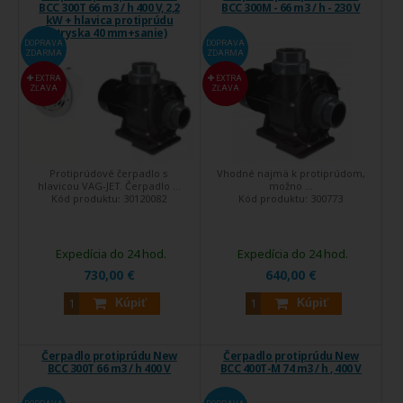
BCC 300T 66 m3 / h 400 V, 2,2
BCC 300M - 66 m3 / h - 230 V
kW + hlavica protiprúdu
(tryska 40 mm+sanie)
DOPRAVA
DOPRAVA
ZDARMA
ZDARMA
EXTRA
EXTRA
ZĽAVA
ZĽAVA
Protiprúdové čerpadlo s
Vhodné najmä k protiprúdom,
hlavicou VAG-JET. Čerpadlo ...
možno ...
Kód produktu:
30120082
Kód produktu:
300773
Expedícia do 24 hod.
Expedícia do 24 hod.
730,00 €
640,00 €
Kúpiť
Kúpiť
Čerpadlo protiprúdu New
Čerpadlo protiprúdu New
BCC 300T 66 m3 / h 400 V
BCC 400T-M 74 m3 / h , 400 V