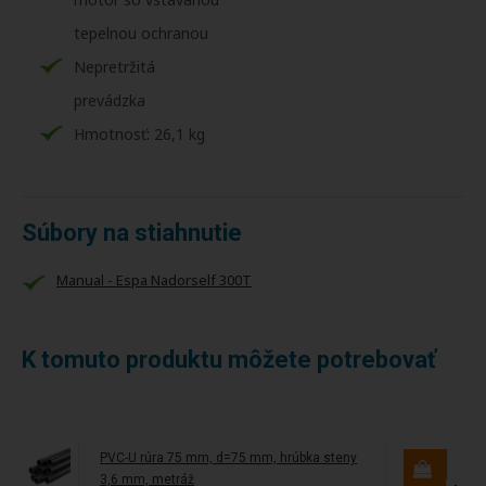
tepelnou ochranou
Nepretržitá
prevádzka
Hmotnosť: 26,1 kg
Súbory na stiahnutie
Manual - Espa Nadorself 300T
K tomuto produktu môžete potrebovať
PVC-U rúra 75 mm, d=75 mm, hrúbka steny
3,6 mm, metráž