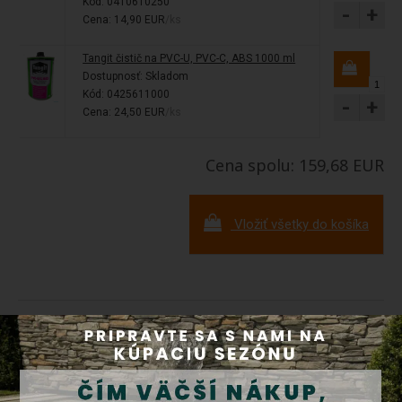
Kód: 0410610250
-
+
Cena: 14,90 EUR
/ks
Tangit čistič na PVC-U, PVC-C, ABS 1000 ml
Dostupnosť:
Skladom
Kód: 0425611000
-
+
Cena: 24,50 EUR
/ks
Cena spolu: 159,68 EUR
Vložiť všetky do košíka
Doprava a platba
Tovar zasielame prepravnými službami Packeta (
3000+
výdajných miest na Slovensku
) a SDS. Tovar je možné po