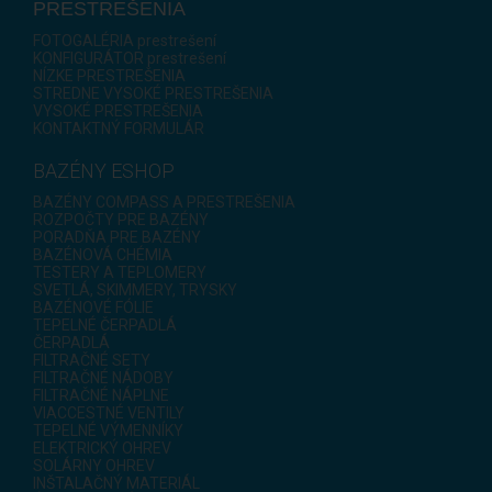
PRESTREŠENIA
FOTOGALÉRIA prestrešení
KONFIGURÁTOR prestrešení
NÍZKE PRESTREŠENIA
STREDNE VYSOKÉ PRESTREŠENIA
VYSOKÉ PRESTREŠENIA
KONTAKTNÝ FORMULÁR
BAZÉNY ESHOP
BAZÉNY COMPASS A PRESTREŠENIA
ROZPOČTY PRE BAZÉNY
PORADŇA PRE BAZÉNY
BAZÉNOVÁ CHÉMIA
TESTERY A TEPLOMERY
SVETLÁ, SKIMMERY, TRYSKY
BAZÉNOVÉ FÓLIE
TEPELNÉ ČERPADLÁ
ČERPADLÁ
FILTRAČNÉ SETY
FILTRAČNÉ NÁDOBY
FILTRAČNÉ NÁPLNE
VIACCESTNÉ VENTILY
TEPELNÉ VÝMENNÍKY
ELEKTRICKÝ OHREV
SOLÁRNY OHREV
INŠTALAČNÝ MATERIÁL