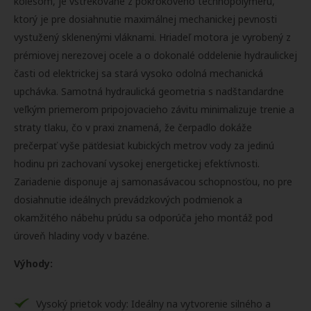
kolesom, je vstrekované z pokrokového technopolyméru,
ktorý je pre dosiahnutie maximálnej mechanickej pevnosti
vystužený sklenenými vláknami. Hriadeľ motora je vyrobený z
prémiovej nerezovej ocele a o dokonalé oddelenie hydraulickej
časti od elektrickej sa stará vysoko odolná mechanická
upchávka. Samotná hydraulická geometria s nadštandardne
veľkým priemerom pripojovacieho závitu minimalizuje trenie a
straty tlaku, čo v praxi znamená, že čerpadlo dokáže
prečerpať vyše päťdesiat kubických metrov vody za jedinú
hodinu pri zachovaní vysokej energetickej efektívnosti.
Zariadenie disponuje aj samonasávacou schopnosťou, no pre
dosiahnutie ideálnych prevádzkových podmienok a
okamžitého nábehu prúdu sa odporúča jeho montáž pod
úroveň hladiny vody v bazéne.
Výhody:
Vysoký prietok vody: Ideálny na vytvorenie silného a