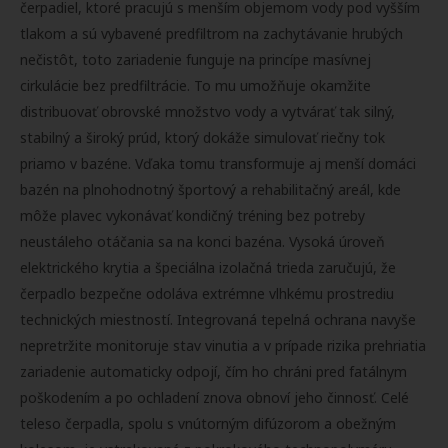
čerpadiel, ktoré pracujú s menším objemom vody pod vyšším
tlakom a sú vybavené predfiltrom na zachytávanie hrubých
nečistôt, toto zariadenie funguje na princípe masívnej
cirkulácie bez predfiltrácie. To mu umožňuje okamžite
distribuovať obrovské množstvo vody a vytvárať tak silný,
stabilný a široký prúd, ktorý dokáže simulovať riečny tok
priamo v bazéne. Vďaka tomu transformuje aj menší domáci
bazén na plnohodnotný športový a rehabilitačný areál, kde
môže plavec vykonávať kondičný tréning bez potreby
neustáleho otáčania sa na konci bazéna. Vysoká úroveň
elektrického krytia a špeciálna izolačná trieda zaručujú, že
čerpadlo bezpečne odoláva extrémne vlhkému prostrediu
technických miestností. Integrovaná tepelná ochrana navyše
nepretržite monitoruje stav vinutia a v prípade rizika prehriatia
zariadenie automaticky odpojí, čím ho chráni pred fatálnym
poškodením a po ochladení znova obnoví jeho činnosť. Celé
teleso čerpadla, spolu s vnútorným difúzorom a obežným