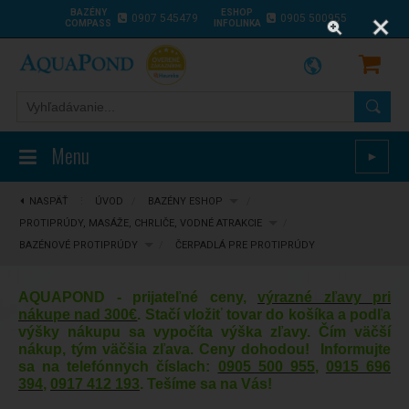
BAZÉNY
ESHOP
0907 545479
0905 500955
COMPASS
INFOLINKA
Menu
►
NASPÄŤ
⋮
ÚVOD
/
BAZÉNY ESHOP
/
PROTIPRÚDY, MASÁŽE, CHRLIČE, VODNÉ ATRAKCIE
/
BAZÉNOVÉ PROTIPRÚDY
/
ČERPADLÁ PRE PROTIPRÚDY
AQUAPOND - prijateľné ceny,
výrazné zľavy pri
nákupe nad 300€
. Stačí vložiť tovar do košíka a podľa
výšky nákupu sa vypočíta výška zľavy. Čím väčší
nákup, tým väčšia zľava. Ceny dohodou! Informujte
sa na telefónnych číslach:
0905 500 955
,
0915 696
394
,
0917 412 193
. Tešíme sa na Vás!