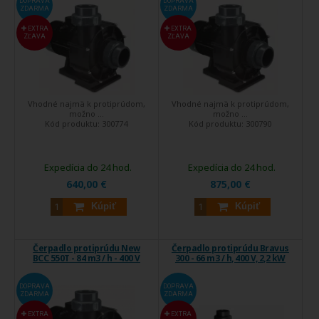
DOPRAVA
DOPRAVA
ZDARMA
ZDARMA
EXTRA
EXTRA
ZĽAVA
ZĽAVA
Vhodné najmä k protiprúdom,
Vhodné najmä k protiprúdom,
možno ...
možno ...
Kód produktu:
300774
Kód produktu:
300790
Expedícia do 24 hod.
Expedícia do 24 hod.
640,00 €
875,00 €
Kúpiť
Kúpiť
Čerpadlo protiprúdu New
Čerpadlo protiprúdu Bravus
BCC 550T - 84 m3 / h - 400 V
300 - 66 m3 / h, 400 V, 2,2 kW
DOPRAVA
DOPRAVA
ZDARMA
ZDARMA
EXTRA
EXTRA