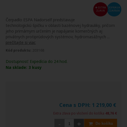
EXTRA
DOPRAVA
ZĽAVA
ZDARMA
Čerpadlo ESPA Nadorself predstavuje
technologickú špičku v oblasti bazénovej hydrauliky, pričom
jeho primárnym určením je napájanie komerčných aj
privátnych protiprúdových systémov, hydromasážnych ...
prečítajte si viac
Kód produktu:
203168
Dostupnosť:
Expedícia do 24 hod.
Na sklade:
3
kusy
Cena s DPH:
1 219,00
€
Extra zľava po vložení do košíka
48,76 €
-
+
Do košíka