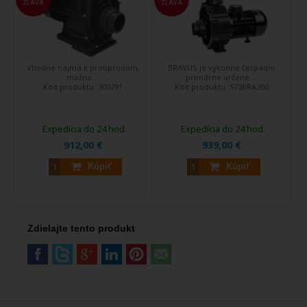
ZĽAVA
ZĽAVA
Vhodné najmä k protiprúdom,
BRAVUS je výkonné čerpadlo
možno ...
primárne určené ...
Kód produktu:
300791
Kód produktu:
573BRA300
Expedícia do 24 hod.
Expedícia do 24 hod.
912,00 €
939,00 €
Kúpiť
Kúpiť
Zdielajte tento produkt