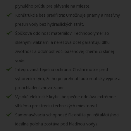
plynulého prúdu pre plávanie na mieste.
Konštrukcia bez predfiltra: Umožňuje priamy a masívny
presun vody bez hydraulických strát.
Špičková odolnosť materiálov: Technopolymér so
sklenými vláknami a nerezová oceľ garantujú dlhú
životnosť a odolnosť voči bazénovej chémii či slanej
vode.
Integrovaná tepelná ochrana: Chráni motor pred
vyhorením tým, že ho pri prehriatí automaticky vypne a
po ochladení znova zapne.
Vysoké elektrické krytie: bezpečne odoláva extrémne
vlhkému prostrediu technických miestností
Samonasávacia schopnosť: Flexibilita pri inštalácii (hoci
ideálna poloha zostáva pod hladinou vody).