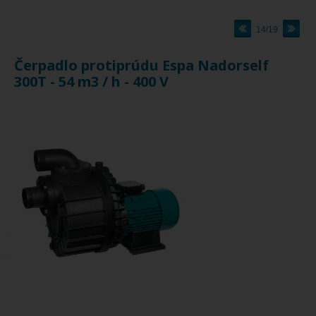
14/19
Čerpadlo protiprúdu Espa Nadorself
300T - 54 m3 / h - 400 V