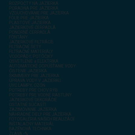
ROZPOČTY NA JAZIERKA
PORADŇA PRE JAZIERKA
VZDUCHOVANIE PRE JAZIERKA
FÓLIE PRE JAZIERKA
PLASTOVÉ JAZIERKA
JAZIERKOVÉ ČERPADLÁ
PONORNÉ ČERPADLÁ
FONTÁNY
JAZIERKOVÉ FILTRÁCIE
FILTRAČNÉ SETY
FILTRAČNÉ MATERIÁLY
VODOPÁDY, POTÔČIKY
OSVETLENIE a ELEKTRIKA
AUTOMATICKÉ DOPÚŠŤANIE VODY
ČISTENIE JAZIERKA
SKIMMERY PRE JAZIERKA
ÚPRAVA VODY V JAZIERKU
UVC LAMPY, OZÓN
POTREBY PRE CHOV RÝB
POTREBY PRE VODNÉ RASTLINY
JAZIERKOVÉ DEKORÁCIE
OSTATNÉ SÚČASTI
ZAZIMOVANIE JAZIERKA
NÁHRADNÉ DIELY PRE JAZIERKA
FOTOGALÉRIA NAŠICH REALIZÁCIÍ
INŠTALAČNÝ MATERÁL
BAZÉNOVÁ TECHNIKA
ZĽAVA -%