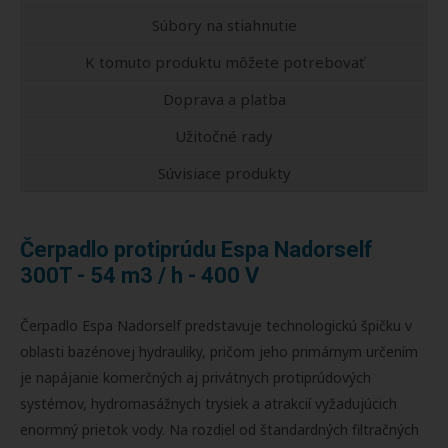
Súbory na stiahnutie
K tomuto produktu môžete potrebovať
Doprava a platba
Užitočné rady
Súvisiace produkty
Čerpadlo protiprúdu Espa Nadorself
300T - 54 m3 / h - 400 V
Čerpadlo Espa Nadorself predstavuje technologickú špičku v
oblasti bazénovej hydrauliky, pričom jeho primárnym určením
je napájanie komerčných aj privátnych protiprúdových
systémov, hydromasážnych trysiek a atrakcií vyžadujúcich
enormný prietok vody. Na rozdiel od štandardných filtračných