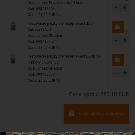
Dostupnosť:
Expedícia do 24 hod.
-
+
Kód: 693486656
Cena: 21,90 EUR
/ks
Testovacie prúžky pre tester eXact iDip -
Salinita (SALT)
Dostupnosť:
Skladom
-
+
Kód: 693486757
Cena: 23,60 EUR
/ks
Testovacie prúžky pre tester eXact EZ/iDip -
Celkový chlór (TCL)
Dostupnosť:
Skladom
-
+
Kód: 693486670
Cena: 26,20 EUR
/ks
Cena spolu: 785,10 EUR
Vložiť všetky do košíka