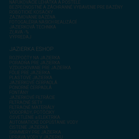
NAFUKOVACIE LEHÁTKA A POSTELE
BEZPEČNOSTNÉ A ZÁCHRANNÉ VYBAVENIE PRE BAZÉNY
ROBOTICKÉ KOSAČKY
ZAZIMOVANIE BAZÉNA
FOTOGALÉRIA NAŠICH REALIZÁCIÍ
JAZIERKOVÁ TECHNIKA
ZĽAVA -%
VÝPREDAJ
JAZIERKA ESHOP
ROZPOČTY NA JAZIERKA
PORADŇA PRE JAZIERKA
VZDUCHOVANIE PRE JAZIERKA
FÓLIE PRE JAZIERKA
PLASTOVÉ JAZIERKA
JAZIERKOVÉ ČERPADLÁ
PONORNÉ ČERPADLÁ
FONTÁNY
JAZIERKOVÉ FILTRÁCIE
FILTRAČNÉ SETY
FILTRAČNÉ MATERIÁLY
VODOPÁDY, POTÔČIKY
OSVETLENIE a ELEKTRIKA
AUTOMATICKÉ DOPÚŠŤANIE VODY
ČISTENIE JAZIERKA
SKIMMERY PRE JAZIERKA
ÚPRAVA VODY V JAZIERKU