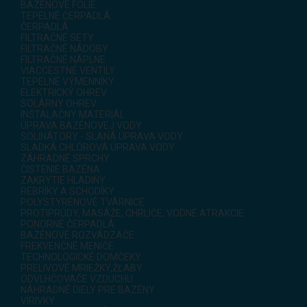
BAZÉNOVÉ FÓLIE
TEPELNÉ ČERPADLÁ
ČERPADLÁ
FILTRAČNÉ SETY
FILTRAČNÉ NÁDOBY
FILTRAČNÉ NÁPLNE
VIACCESTNÉ VENTILY
TEPELNÉ VÝMENNÍKY
ELEKTRICKÝ OHREV
SOLÁRNY OHREV
INŠTALAČNÝ MATERIÁL
ÚPRAVA BAZÉNOVEJ VODY
SOLINÁTORY - SLANÁ ÚPRAVA VODY
SLADKÁ CHLÓROVÁ ÚPRAVA VODY
ZÁHRADNÉ SPRCHY
ČISTENIE BAZÉNA
ZAKRYTIE HLADINY
REBRÍKY A SCHODÍKY
POLYSTYRÉNOVÉ TVÁRNICE
PROTIPRÚDY, MASÁŽE, CHRLIČE, VODNÉ ATRAKCIE
PONORNÉ ČERPADLÁ
BAZÉNOVÉ ROZVÁDZAČE
FREKVENČNÉ MENIČE
TECHNOLOGICKÉ DOMČEKY
PRELIVOVÉ MRIEŽKY,ŽĽABY
ODVLHČOVAČE VZDUCHU
NÁHRADNÉ DIELY PRE BAZÉNY
VÍRIVKY