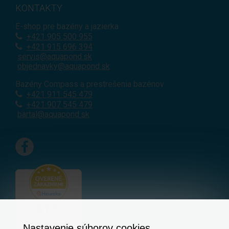
KONTAKTY
E-shop pre bazény a jazierka
+421
905 500 955
+421 915 696 394
servis@aquapond.sk
objednavky@aquapond.sk
Bazény Compass a prestrešenia bazénov
+421 911 545 479
+421 907 545 479
bartal@aquapond.sk
Nastavenie súborov cookies