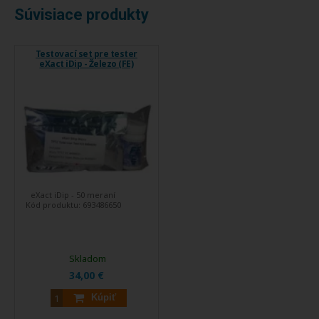
Súvisiace produkty
Testovací set pre tester
eXact iDip - Železo (FE)
eXact iDip - 50 meraní
Kód produktu:
693486650
Skladom
34,00 €
Kúpiť