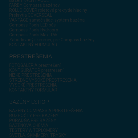
Bazén YACHT POOL
FARBY Compass bazénov
ROLLO COVER roletové prekrytie hladiny
Prekrytia COVERSEAL
VANTAGE samočistiaci systém bazéna
Compass Pools LED pás
Compass Pools Hydropro
Compass Pools Maxi-Rib
Zabudovaný skimmer, pre Compass bazény
KONTAKTNÝ FORMULÁR
PRESTREŠENIA
FOTOGALÉRIA prestrešení
KONFIGURÁTOR prestrešení
NÍZKE PRESTREŠENIA
STREDNE VYSOKÉ PRESTREŠENIA
VYSOKÉ PRESTREŠENIA
KONTAKTNÝ FORMULÁR
BAZÉNY ESHOP
BAZÉNY COMPASS A PRESTREŠENIA
ROZPOČTY PRE BAZÉNY
PORADŇA PRE BAZÉNY
BAZÉNOVÁ CHÉMIA
TESTERY A TEPLOMERY
SVETLÁ, SKIMMERY, TRYSKY