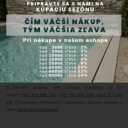
Doprava a platba
Tovar zasielame prepravnými službami Packeta (
3000+
výdajných miest na Slovensku
) a SDS. Tovar je možné po
predchádzajúcej objednávke vyzdvihnúť osobne v našom
sklade v Orechovej Potôni 311. Doprava je ZADARMO pri
objednávke tovaru nad 200 Eur. Platbu môžete realizovať
dobierkou, online platobnou kartou, prevodom na účet alebo
cez PayPal. Pri osobnom vyzdvihnutí je možná platba v
hotovosti a platobnou kartou.
O termíne dodania Vám ochotne poradíme na tel.
číslach:
+421 915 696 394
,
+421 905 500 955
,
+421 911 545
479
. Detailnejšie informácie o spôsoboch dopravy nájdete v
sekcii
Obchodné podmienky
.