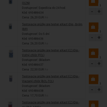
(OZN)
Dostupnosť:
Expedícia do 24 hod.
-
+
Kód: 693486634
Cena: 26,20 EUR
/ks
Testovacie prúžky pre tester eXact iDip - Bróm
(BR)
Dostupnosť:
Do 5 dní
-
+
Kód: 693486636
Cena: 26,20 EUR
/ks
Testovacie prúžky pre tester eXact EZ/iDip -
Voľný chlór (FCL)
Dostupnosť:
Skladom
-
+
Kód: 693486637
Cena: 22,50 EUR
/ks
Testovacie prúžky pre tester eXact EZ/iDip -
Viazaný chlór (BCL-TCL)
Dostupnosť:
Skladom
-
+
Kód: 693486638
Cena: 17,70 EUR
/ks
Testovacie prúžky pre tester eXact EZ/iDip -