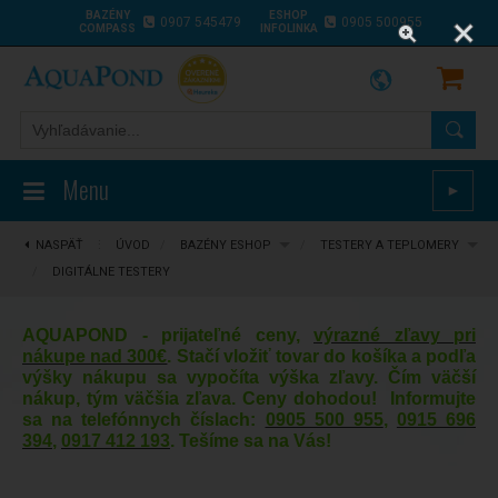
BAZÉNY
ESHOP
0907 545479
0905 500955
COMPASS
INFOLINKA
Menu
►
NASPÄŤ
⋮
ÚVOD
/
BAZÉNY ESHOP
/
TESTERY A TEPLOMERY
/
DIGITÁLNE TESTERY
AQUAPOND - prijateľné ceny,
výrazné zľavy pri
nákupe nad 300€
. Stačí vložiť tovar do košíka a podľa
výšky nákupu sa vypočíta výška zľavy. Čím väčší
nákup, tým väčšia zľava. Ceny dohodou! Informujte
sa na telefónnych číslach:
0905 500 955
,
0915 696
394
,
0917 412 193
. Tešíme sa na Vás!