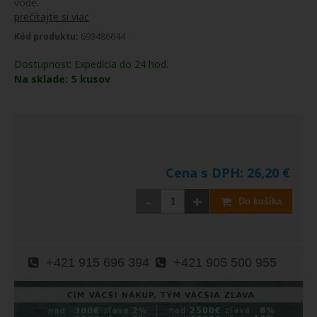
vode.
prečítajte si viac
Kód produktu:
693486644
Dostupnosť:
Expedícia do 24 hod.
Na sklade:
5
kusov
Cena s DPH:
26,20
€
-
+
Do košíka
+421 915 696 394
+421 905 500 955