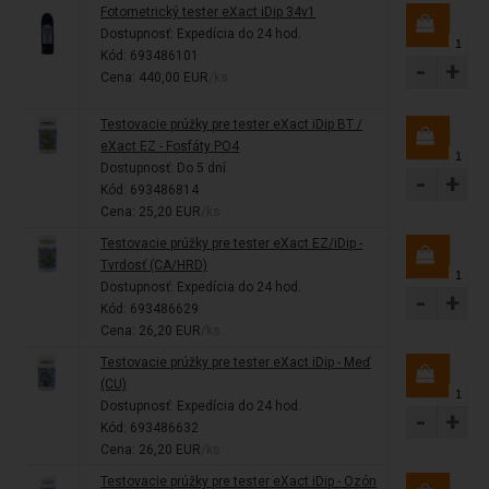
Fotometrický tester eXact iDip 34v1
Dostupnosť:
Expedícia do 24 hod.
Kód: 693486101
-
+
Cena: 440,00 EUR
/ks
Testovacie prúžky pre tester eXact iDip BT /
eXact EZ - Fosfáty PO4
Dostupnosť:
Do 5 dní
-
+
Kód: 693486814
Cena: 25,20 EUR
/ks
Testovacie prúžky pre tester eXact EZ/iDip -
Tvrdosť (CA/HRD)
Dostupnosť:
Expedícia do 24 hod.
-
+
Kód: 693486629
Cena: 26,20 EUR
/ks
Testovacie prúžky pre tester eXact iDip - Meď
(CU)
Dostupnosť:
Expedícia do 24 hod.
-
+
Kód: 693486632
Cena: 26,20 EUR
/ks
Testovacie prúžky pre tester eXact iDip - Ozón