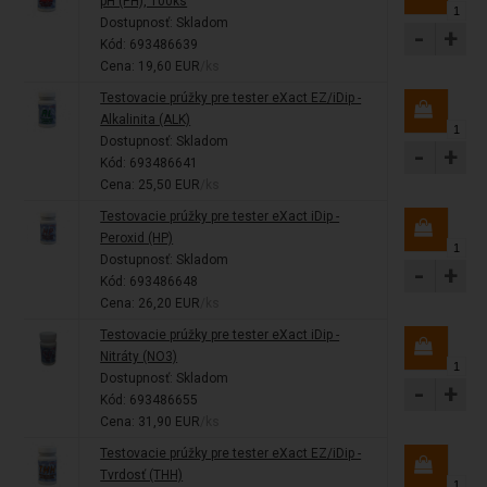
pH (PH), 100ks
Dostupnosť:
Skladom
-
+
Kód: 693486639
Cena: 19,60 EUR
/ks
Testovacie prúžky pre tester eXact EZ/iDip -
Alkalinita (ALK)
Dostupnosť:
Skladom
-
+
Kód: 693486641
Cena: 25,50 EUR
/ks
Testovacie prúžky pre tester eXact iDip -
Peroxid (HP)
Dostupnosť:
Skladom
-
+
Kód: 693486648
Cena: 26,20 EUR
/ks
Testovacie prúžky pre tester eXact iDip -
Nitráty (NO3)
Dostupnosť:
Skladom
-
+
Kód: 693486655
Cena: 31,90 EUR
/ks
Testovacie prúžky pre tester eXact EZ/iDip -
Tvrdosť (THH)