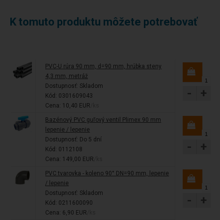
K tomuto produktu môžete potrebovať
PVC-U rúra 90 mm, d=90 mm, hrúbka steny
4,3 mm, metráž
Dostupnosť:
Skladom
-
+
Kód: 0301609043
Cena: 10,40 EUR
/ks
Bazénový PVC guľový ventil Plimex 90 mm
lepenie / lepenie
Dostupnosť:
Do 5 dní
-
+
Kód: 0112108
Cena: 149,00 EUR
/ks
PVC tvarovka - koleno 90° DN=90 mm, lepenie
/ lepenie
Dostupnosť:
Skladom
-
+
Kód: 0211600090
Cena: 6,90 EUR
/ks