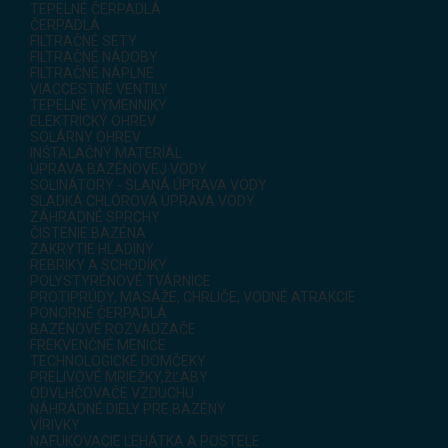
TEPELNÉ ČERPADLÁ
ČERPADLÁ
FILTRAČNÉ SETY
FILTRAČNÉ NÁDOBY
FILTRAČNÉ NÁPLNE
VIACCESTNÉ VENTILY
TEPELNÉ VÝMENNÍKY
ELEKTRICKÝ OHREV
SOLÁRNY OHREV
INŠTALAČNÝ MATERIÁL
ÚPRAVA BAZÉNOVEJ VODY
SOLINÁTORY - SLANÁ ÚPRAVA VODY
SLADKÁ CHLÓROVÁ ÚPRAVA VODY
ZÁHRADNÉ SPRCHY
ČISTENIE BAZÉNA
ZAKRYTIE HLADINY
REBRÍKY A SCHODÍKY
POLYSTYRÉNOVÉ TVÁRNICE
PROTIPRÚDY, MASÁŽE, CHRLIČE, VODNÉ ATRAKCIE
PONORNÉ ČERPADLÁ
BAZÉNOVÉ ROZVÁDZAČE
FREKVENČNÉ MENIČE
TECHNOLOGICKÉ DOMČEKY
PRELIVOVÉ MRIEŽKY,ŽĽABY
ODVLHČOVAČE VZDUCHU
NÁHRADNÉ DIELY PRE BAZÉNY
VÍRIVKY
NAFUKOVACIE LEHÁTKA A POSTELE