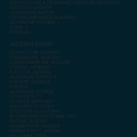
BEZPEČNOSTNÉ A ZÁCHRANNÉ VYBAVENIE PRE BAZÉNY
ROBOTICKÉ KOSAČKY
ZAZIMOVANIE BAZÉNA
FOTOGALÉRIA NAŠICH REALIZÁCIÍ
JAZIERKOVÁ TECHNIKA
ZĽAVA -%
VÝPREDAJ
JAZIERKA ESHOP
ROZPOČTY NA JAZIERKA
PORADŇA PRE JAZIERKA
VZDUCHOVANIE PRE JAZIERKA
FÓLIE PRE JAZIERKA
PLASTOVÉ JAZIERKA
JAZIERKOVÉ ČERPADLÁ
PONORNÉ ČERPADLÁ
FONTÁNY
JAZIERKOVÉ FILTRÁCIE
FILTRAČNÉ SETY
FILTRAČNÉ MATERIÁLY
VODOPÁDY, POTÔČIKY
OSVETLENIE a ELEKTRIKA
AUTOMATICKÉ DOPÚŠŤANIE VODY
ČISTENIE JAZIERKA
SKIMMERY PRE JAZIERKA
ÚPRAVA VODY V JAZIERKU
UVC LAMPY, OZÓN