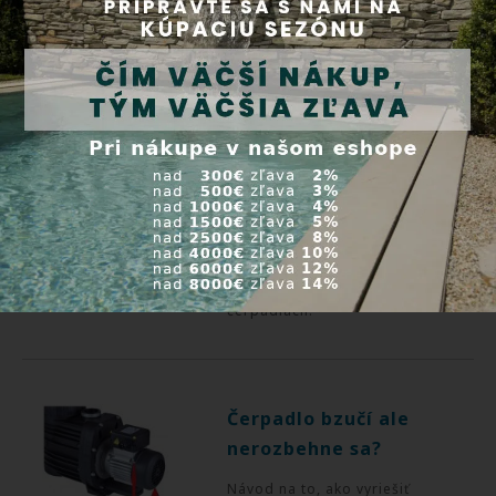
čerpadla je dôležité zvážiť
niekoľko faktorov.
Aké čerpadlo použiť
na slanú úpravu vody?
Pokiaľ plánujete postaviť
bazén so slanou vodou
musíte vedieť pár veci o
čerpadlách.
Čerpadlo bzučí ale
nerozbehne sa?
Návod na to, ako vyriešiť