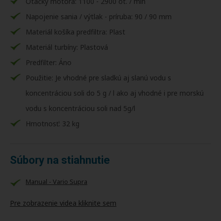
Otáčky motora: 1100 - 2900 ot. / min
Napojenie sania / výtlak - príruba: 90 / 90 mm
Materiál košíka predfiltra: Plast
Materiál turbíny: Plastová
Predfilter: Áno
Použitie: Je vhodné pre sladkú aj slanú vodu s
koncentráciou soli do 5 g / l ako aj vhodné i pre morskú
vodu s koncentráciou soli nad 5g/l
Hmotnosť: 32 kg
Súbory na stiahnutie
Manual - Vario Supra
Pre zobrazenie videa kliknite sem