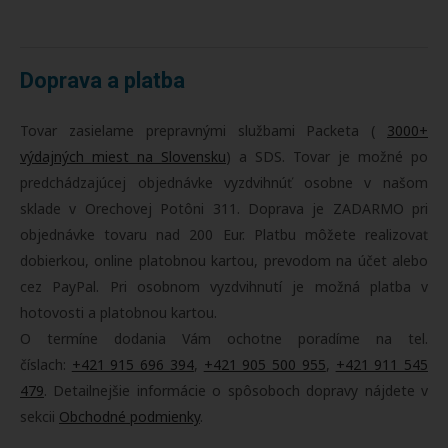
Doprava a platba
Tovar zasielame prepravnými službami Packeta (
3000+
výdajných miest na Slovensku
) a SDS. Tovar je možné po
predchádzajúcej objednávke vyzdvihnúť osobne v našom
sklade v Orechovej Potôni 311. Doprava je ZADARMO pri
objednávke tovaru nad 200 Eur. Platbu môžete realizovať
dobierkou, online platobnou kartou, prevodom na účet alebo
cez PayPal. Pri osobnom vyzdvihnutí je možná platba v
hotovosti a platobnou kartou.
O termíne dodania Vám ochotne poradíme na tel.
číslach:
+421 915 696 394
,
+421 905 500 955
,
+421 911 545
479
. Detailnejšie informácie o spôsoboch dopravy nájdete v
sekcii
Obchodné podmienky
.