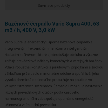
Súvisiace produkty
Bazénové čerpadlo Vario Supra 400, 63
m3 / h, 400 V, 3,0 kW
Vario Supra je energeticky úsporné bazénové čerpadlo s
integrovaným frekvenčným meničom a inteligentným
riadiacim softvérom, ktoré zjednodušuje obsluhu a výrazne
znižuje prevádzkové náklady komerčných a verejných bazénov.
Vďaka robustnej konštrukcii s prírubovými prípojkami a širokou
základňou je čerpadlo mimoriadne odolné a spoľahlivé. Jeho
vysoká chemická odolnosť ho predurčuje na použitie vo
veľkých filtračných systémoch. Čerpadlo umožňuje nastavenie
rôznych prevádzkových otáčok podľa časového
harmonogramu, čím zabezpečuje optimálnu energetickú
účinnosť a veľmi tichú prevádzku.