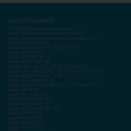
BAZÉNY COMPASS
FOTOGALÉRIA bazénov Compass
NAŠE REFERENCIE COMPASS BAZÉNOV
Rozpočty pre keramické bazény Compass Pools
Bazén FUN 74, 80, 100
Bazén CLASSIC 53, 63, 73, 83, 93, 103
Bazén CLASSIC 62
Bazén BRILIANT 66, 74
Bazén XL-BRILIANT 88
Bazén LIDO 100, 120, 100 ROLO, 120 ROLO
Bazén LIDO GRAND 100, 120, 100 ROLO, 120 ROLO
Bazén AQUA NOVA 53, 77, 84
Bazén X-TRAINER 45, 82
Bazén XL a XXL TRAINER 72FB, 110, 110FB, 133
Bazén JAVA 101
Bazén XL-JAVA 114
Bazén RIVERINA 67, 106
Bazén FAST LANE 122
Bazén XL LOUNGER 95, 115
Bazén INFINITY 80
Bazén PLUNGE 35
Bazén BABY POOL
Bazén YACHT POOL