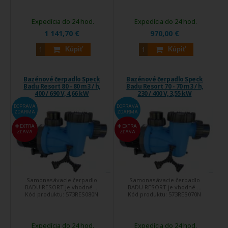
Expedícia do 24 hod.
Expedícia do 24 hod.
1 141,70 €
970,00 €
Kúpiť
Kúpiť
Bazénové čerpadlo Speck
Bazénové čerpadlo Speck
Badu Resort 80 - 80 m3 / h,
Badu Resort 70 - 70 m3 / h,
400 / 690 V, 4,66 kW
230 / 400 V, 3,55 kW
DOPRAVA
DOPRAVA
ZDARMA
ZDARMA
EXTRA
EXTRA
ZĽAVA
ZĽAVA
Samonasávacie čerpadlo
Samonasávacie čerpadlo
BADU RESORT je vhodné ...
BADU RESORT je vhodné ...
Kód produktu:
573RES080N
Kód produktu:
573RES070N
Expedícia do 24 hod.
Expedícia do 24 hod.