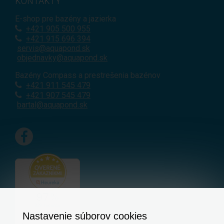
KONTAKTY
E-shop pre bazény a jazierka
+421
905 500 955
+421 915 696 394
servis@aquapond.sk
objednavky@aquapond.sk
Bazény Compass a prestrešenia bazénov
+421 911 545 479
+421 907 545 479
bartal@aquapond.sk
Nastavenie súborov cookies