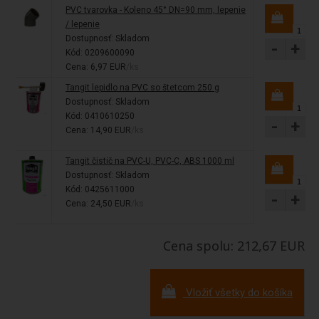
PVC tvarovka - Koleno 45° DN=90 mm, lepenie
/ lepenie
Dostupnosť:
Skladom
-
+
Kód: 0209600090
Cena: 6,97 EUR
/ks
Tangit lepidlo na PVC so štetcom 250 g
Dostupnosť:
Skladom
Kód: 0410610250
-
+
Cena: 14,90 EUR
/ks
Tangit čistič na PVC-U, PVC-C, ABS 1000 ml
Dostupnosť:
Skladom
Kód: 0425611000
-
+
Cena: 24,50 EUR
/ks
Cena spolu: 212,67 EUR
Vložiť všetky do košíka