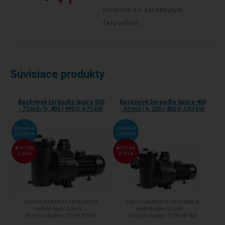
problém so zaseknutým
čerpadlom.
Súvisiace produkty
Bazénové čerpadlo Supra 550
Bazénové čerpadlo Supra 400
- 72 m3 / h, 400 / 690 V, 4,75 kW
- 63 m3 / h, 230 / 400 V, 3,63 kW
DOPRAVA
DOPRAVA
ZDARMA
ZDARMA
EXTRA
EXTRA
ZĽAVA
ZĽAVA
Samonasávacie čerpadlo s
Samonasávacie čerpadlo s
veľkokapacitným ...
veľkokapacitným ...
Kód produktu:
573SUP550
Kód produktu:
573SUP400