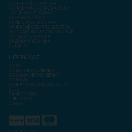
POTREBY PRE CHOV RÝB
POTREBY PRE VODNÉ RASTLINY
JAZIERKOVÉ DEKORÁCIE
OSTATNÉ SÚČASTI
ZAZIMOVANIE JAZIERKA
NÁHRADNÉ DIELY PRE JAZIERKA
FOTOGALÉRIA NAŠICH REALIZÁCIÍ
INŠTALAČNÝ MATERÁL
BAZÉNOVÁ TECHNIKA
ZĽAVA -%
INFORMÁCIE
O NÁS
OBCHODNÉ PODMIENKY
REKLAMAČNÉ PODMIENKY
DOPRAVA
OCHRANA OSOBNÝCH ÚDAJOV
BLOG
ZAMESTNANIE
PRIHLÁSENIE
Cookies