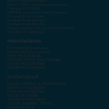
FARBY Compass bazénov
ROLLO COVER roletové prekrytie hladiny
Prekrytia COVERSEAL
VANTAGE samočistiaci systém bazéna
Compass Pools LED pás
Compass Pools Hydropro
Compass Pools Maxi-Rib
Zabudovaný skimmer, pre Compass bazény
KONTAKTNÝ FORMULÁR
PRESTREŠENIA
FOTOGALÉRIA prestrešení
KONFIGURÁTOR prestrešení
NÍZKE PRESTREŠENIA
STREDNE VYSOKÉ PRESTREŠENIA
VYSOKÉ PRESTREŠENIA
KONTAKTNÝ FORMULÁR
BAZÉNY ESHOP
BAZÉNY COMPASS A PRESTREŠENIA
ROZPOČTY PRE BAZÉNY
PORADŇA PRE BAZÉNY
BAZÉNOVÁ CHÉMIA
TESTERY A TEPLOMERY
SVETLÁ, SKIMMERY, TRYSKY
BAZÉNOVÉ FÓLIE