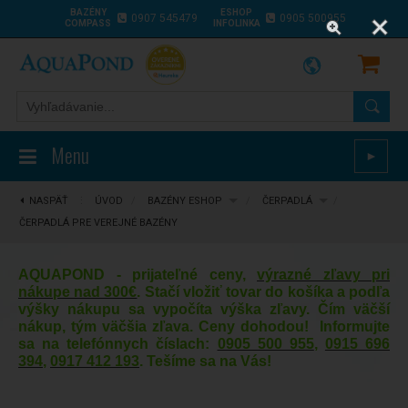
BAZÉNY
ESHOP
0907 545479
0905 500955
COMPASS
INFOLINKA
Menu
►
NASPÄŤ
⋮
ÚVOD
/
BAZÉNY ESHOP
/
ČERPADLÁ
/
ČERPADLÁ PRE VEREJNÉ BAZÉNY
AQUAPOND - prijateľné ceny,
výrazné zľavy pri
nákupe nad 300€
. Stačí vložiť tovar do košíka a podľa
výšky nákupu sa vypočíta výška zľavy. Čím väčší
nákup, tým väčšia zľava. Ceny dohodou! Informujte
sa na telefónnych číslach:
0905 500 955
,
0915 696
394
,
0917 412 193
. Tešíme sa na Vás!