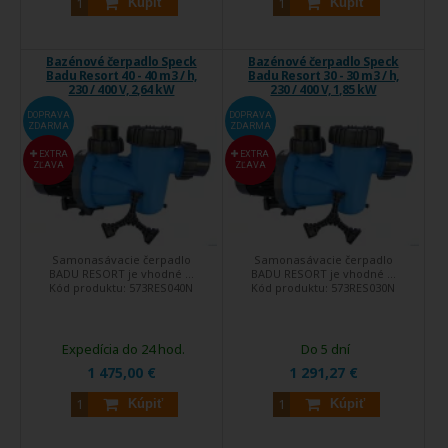
Kúpiť
Kúpiť
Bazénové čerpadlo Speck
Bazénové čerpadlo Speck
Badu Resort 40 - 40 m3 / h,
Badu Resort 30 - 30 m3 / h,
230 / 400 V, 2,64 kW
230 / 400 V, 1,85 kW
DOPRAVA
DOPRAVA
ZDARMA
ZDARMA
EXTRA
EXTRA
ZĽAVA
ZĽAVA
Samonasávacie čerpadlo
Samonasávacie čerpadlo
BADU RESORT je vhodné ...
BADU RESORT je vhodné ...
Kód produktu:
573RES040N
Kód produktu:
573RES030N
Expedícia do 24 hod.
Do 5 dní
1 475,00 €
1 291,27 €
Kúpiť
Kúpiť