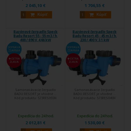
2 045,10 €
1 706,55 €
Kúpiť
Kúpiť
Bazénové čerpadlo Speck
Bazénové čerpadlo Speck
Badu Resort 55 - 55 m3 / h,
Badu Resort 45 - 45 m3 / h,
400 / 690 V, 4,66 kW
230 / 400 V, 3,1 kW
DOPRAVA
DOPRAVA
ZDARMA
ZDARMA
EXTRA
EXTRA
ZĽAVA
ZĽAVA
Samonasávacie čerpadlo
Samonasávacie čerpadlo
BADU RESORT je vhodné ...
BADU RESORT je vhodné ...
Kód produktu:
573RES055N
Kód produktu:
573RES045N
Expedícia do 24 hod.
Expedícia do 24 hod.
2 012,81 €
1 530,00 €