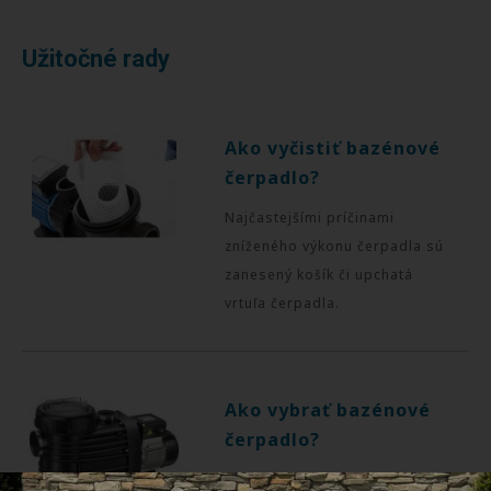
Užitočné rady
Ako vyčistiť bazénové
čerpadlo?
Najčastejšími príčinami
zníženého výkonu čerpadla sú
zanesený košík či upchatá
vrtuľa čerpadla.
Ako vybrať bazénové
čerpadlo?
Pri výbere bazénového