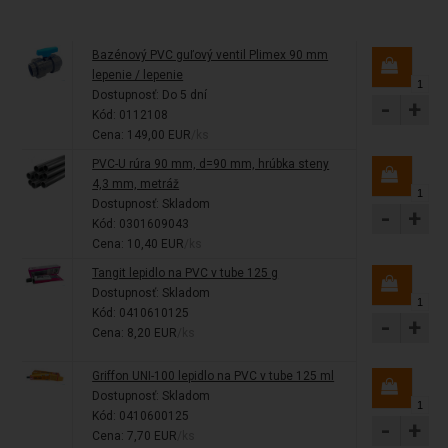
Bazénový PVC guľový ventil Plimex 90 mm
lepenie / lepenie
Dostupnosť:
Do 5 dní
-
+
Kód: 0112108
Cena: 149,00 EUR
/ks
PVC-U rúra 90 mm, d=90 mm, hrúbka steny
4,3 mm, metráž
Dostupnosť:
Skladom
-
+
Kód: 0301609043
Cena: 10,40 EUR
/ks
Tangit lepidlo na PVC v tube 125 g
Dostupnosť:
Skladom
Kód: 0410610125
-
+
Cena: 8,20 EUR
/ks
Griffon UNI-100 lepidlo na PVC v tube 125 ml
Dostupnosť:
Skladom
Kód: 0410600125
-
+
Cena: 7,70 EUR
/ks