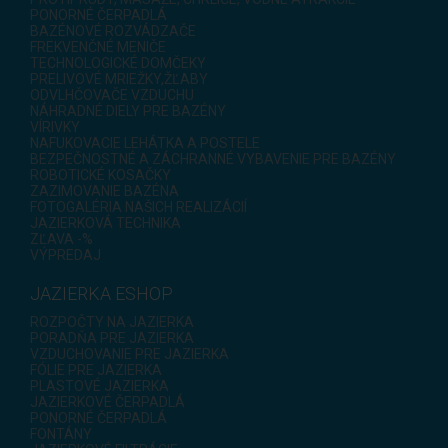
PONORNÉ ČERPADLÁ
BAZÉNOVÉ ROZVÁDZAČE
FREKVENČNÉ MENIČE
TECHNOLOGICKÉ DOMČEKY
PRELIVOVÉ MRIEŽKY,ŽĽABY
ODVLHČOVAČE VZDUCHU
NÁHRADNÉ DIELY PRE BAZÉNY
VÍRIVKY
NAFUKOVACIE LEHÁTKA A POSTELE
BEZPEČNOSTNÉ A ZÁCHRANNÉ VYBAVENIE PRE BAZÉNY
ROBOTICKÉ KOSAČKY
ZAZIMOVANIE BAZÉNA
FOTOGALÉRIA NAŠICH REALIZÁCIÍ
JAZIERKOVÁ TECHNIKA
ZĽAVA -%
VÝPREDAJ
JAZIERKA ESHOP
ROZPOČTY NA JAZIERKA
PORADŇA PRE JAZIERKA
VZDUCHOVANIE PRE JAZIERKA
FÓLIE PRE JAZIERKA
PLASTOVÉ JAZIERKA
JAZIERKOVÉ ČERPADLÁ
PONORNÉ ČERPADLÁ
FONTÁNY