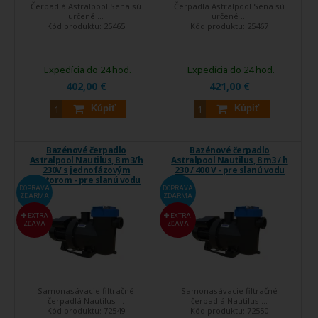
Čerpadlá Astralpool Sena sú
Čerpadlá Astralpool Sena sú
určené ...
určené ...
Kód produktu:
25465
Kód produktu:
25467
Expedícia do 24 hod.
Expedícia do 24 hod.
402,00 €
421,00 €
Kúpiť
Kúpiť
Bazénové čerpadlo
Bazénové čerpadlo
Astralpool Nautilus, 8 m3/h
Astralpool Nautilus, 8 m3 / h
230V s jednofázovým
230 / 400 V - pre slanú vodu
motorom - pre slanú vodu
DOPRAVA
DOPRAVA
ZDARMA
ZDARMA
EXTRA
EXTRA
ZĽAVA
ZĽAVA
Samonasávacie filtračné
Samonasávacie filtračné
čerpadlá Nautilus ...
čerpadlá Nautilus ...
Kód produktu:
72549
Kód produktu:
72550