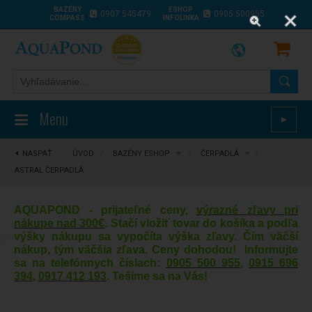
BAZÉNY
ESHOP
0907 545479
0905 500955
COMPASS
INFOLINKA
Menu
►
NASPÄŤ
⋮
ÚVOD
/
BAZÉNY ESHOP
/
ČERPADLÁ
/
ASTRAL ČERPADLÁ
AQUAPOND - prijateľné ceny,
výrazné zľavy pri
nákupe nad 300€
. Stačí vložiť tovar do košíka a podľa
výšky nákupu sa vypočíta výška zľavy. Čím väčší
nákup, tým väčšia zľava. Ceny dohodou! Informujte
sa na telefónnych číslach:
0905 500 955
,
0915 696
394
,
0917 412 193
. Tešíme sa na Vás!