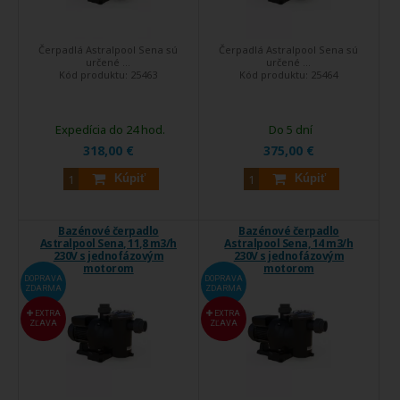
Čerpadlá Astralpool Sena sú
Čerpadlá Astralpool Sena sú
určené ...
určené ...
Kód produktu:
25463
Kód produktu:
25464
Expedícia do 24 hod.
Do 5 dní
318,00 €
375,00 €
Kúpiť
Kúpiť
Bazénové čerpadlo
Bazénové čerpadlo
Astralpool Sena, 11,8 m3/h
Astralpool Sena, 14 m3/h
230V s jednofázovým
230V s jednofázovým
motorom
motorom
DOPRAVA
DOPRAVA
ZDARMA
ZDARMA
EXTRA
EXTRA
ZĽAVA
ZĽAVA