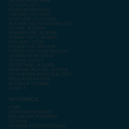
JAZIERKOVÉ FILTRÁCIE
FILTRAČNÉ SETY
FILTRAČNÉ MATERIÁLY
VODOPÁDY, POTÔČIKY
OSVETLENIE a ELEKTRIKA
AUTOMATICKÉ DOPÚŠŤANIE VODY
ČISTENIE JAZIERKA
SKIMMERY PRE JAZIERKA
ÚPRAVA VODY V JAZIERKU
UVC LAMPY, OZÓN
POTREBY PRE CHOV RÝB
POTREBY PRE VODNÉ RASTLINY
JAZIERKOVÉ DEKORÁCIE
OSTATNÉ SÚČASTI
ZAZIMOVANIE JAZIERKA
NÁHRADNÉ DIELY PRE JAZIERKA
FOTOGALÉRIA NAŠICH REALIZÁCIÍ
INŠTALAČNÝ MATERÁL
BAZÉNOVÁ TECHNIKA
ZĽAVA -%
INFORMÁCIE
O NÁS
OBCHODNÉ PODMIENKY
REKLAMAČNÉ PODMIENKY
DOPRAVA
OCHRANA OSOBNÝCH ÚDAJOV