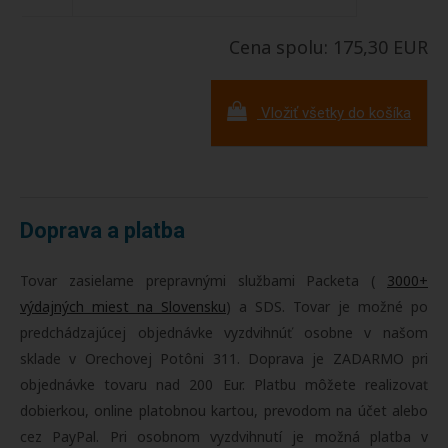
Cena spolu: 175,30 EUR
Vložiť všetky do košíka
Doprava a platba
Tovar zasielame prepravnými službami Packeta (
3000+
výdajných miest na Slovensku
) a SDS. Tovar je možné po
predchádzajúcej objednávke vyzdvihnúť osobne v našom
sklade v Orechovej Potôni 311. Doprava je ZADARMO pri
objednávke tovaru nad 200 Eur. Platbu môžete realizovať
dobierkou, online platobnou kartou, prevodom na účet alebo
cez PayPal. Pri osobnom vyzdvihnutí je možná platba v