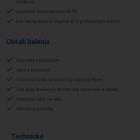
izoláciou
elektrické krytie motoru IP-55
kôš zachytávací o objeme 8 l s priehľadným vekom
Obsah balenia
Čerpadlo s motorom
Veko s tesnením
Vnútorný košík na nečistoty (vlasový filter)
Dva kusy šraubenia 90 mm pre nasávanie a výtlak
Uťahovací kľúč na veko
Návod na použitie
Technické