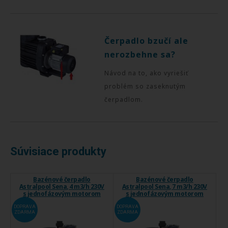
Čerpadlo bzučí ale
nerozbehne sa?
Návod na to, ako vyriešiť
problém so zaseknutým
čerpadlom.
Súvisiace produkty
Bazénové čerpadlo
Bazénové čerpadlo
Astralpool Sena, 4 m3/h 230V
Astralpool Sena, 7 m3/h 230V
s jednofázovým motorom
s jednofázovým motorom
DOPRAVA
DOPRAVA
ZDARMA
ZDARMA