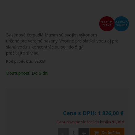
EXTRA
DOPRAVA
ZĽAVA
ZDARMA
Bazénové čerpadlá Maxim sú svojím výkonom
určené pre verejné bazény. Vhodné pre sladkú vodu aj pre
slanú vodu s koncentráciou soli do 5 g/l.
prečítajte si viac
Kód produktu:
08003
Dostupnosť:
Do 5 dní
Cena s DPH:
1 826,00
€
Extra zľava po vložení do košíka
91,30 €
-
+
Do košíka