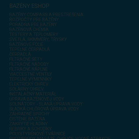
BAZÉNY ESHOP
BAZÉNY COMPASS A PRESTREŠENIA
ROZPOČTY PRE BAZÉNY
PORADŇA PRE BAZÉNY
BAZÉNOVÁ CHÉMIA
TESTERY A TEPLOMERY
SVETLÁ, SKIMMERY, TRYSKY
BAZÉNOVÉ FÓLIE
TEPELNÉ ČERPADLÁ
ČERPADLÁ
FILTRAČNÉ SETY
FILTRAČNÉ NÁDOBY
FILTRAČNÉ NÁPLNE
VIACCESTNÉ VENTILY
TEPELNÉ VÝMENNÍKY
ELEKTRICKÝ OHREV
SOLÁRNY OHREV
INŠTALAČNÝ MATERIÁL
ÚPRAVA BAZÉNOVEJ VODY
SOLINÁTORY - SLANÁ ÚPRAVA VODY
SLADKÁ CHLÓROVÁ ÚPRAVA VODY
ZÁHRADNÉ SPRCHY
ČISTENIE BAZÉNA
ZAKRYTIE HLADINY
REBRÍKY A SCHODÍKY
POLYSTYRÉNOVÉ TVÁRNICE
PROTIPRÚDY, MASÁŽE, CHRLIČE, VODNÉ ATRAKCIE