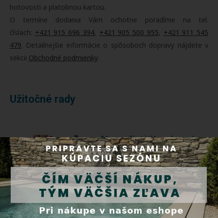
hotovosti a platobnou kartou.
O termíne dodania Vám ochotne poradíme na tel.
číslach:
+421 915 696 394
,
+421 905 500 955
,
+421 911 545
479
. Detailnejšie informácie o spôsoboch dopravy nájdete v
sekcii
Obchodné podmienky
.
Užitočné rady
Ako vyčistiť bazénové
čerpadlo?
Najčastejšími príčinami
zníženého výkonu čerpadla sú
zanesený košík či upchatá
vrtuľa čerpadla.