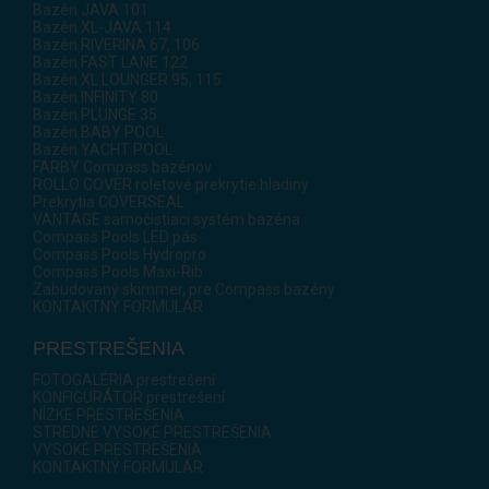
Bazén JAVA 101
Bazén XL-JAVA 114
Bazén RIVERINA 67, 106
Bazén FAST LANE 122
Bazén XL LOUNGER 95, 115
Bazén INFINITY 80
Bazén PLUNGE 35
Bazén BABY POOL
Bazén YACHT POOL
FARBY Compass bazénov
ROLLO COVER roletové prekrytie hladiny
Prekrytia COVERSEAL
VANTAGE samočistiaci systém bazéna
Compass Pools LED pás
Compass Pools Hydropro
Compass Pools Maxi-Rib
Zabudovaný skimmer, pre Compass bazény
KONTAKTNÝ FORMULÁR
PRESTREŠENIA
FOTOGALÉRIA prestrešení
KONFIGURÁTOR prestrešení
NÍZKE PRESTREŠENIA
STREDNE VYSOKÉ PRESTREŠENIA
VYSOKÉ PRESTREŠENIA
KONTAKTNÝ FORMULÁR