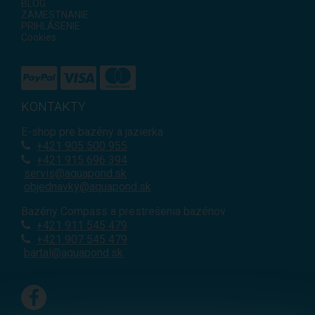
BLOG
ZAMESTNANIE
PRIHLÁSENIE
Cookies
KONTAKTY
E-shop pre bazény a jazierka
+421
905 500 955
+421 915 696 394
servis@aquapond.sk
objednavky@aquapond.sk
Bazény Compass a prestrešenia bazénov
+421 911 545 479
+421 907 545 479
bartal@aquapond.sk