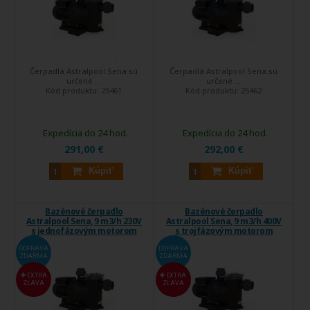
Čerpadlá Astralpool Sena sú
Čerpadlá Astralpool Sena sú
určené ...
určené ...
Kód produktu:
25461
Kód produktu:
25462
Expedícia do 24 hod.
Expedícia do 24 hod.
291,00 €
292,00 €
Kúpiť
Kúpiť
Bazénové čerpadlo
Bazénové čerpadlo
Astralpool Sena, 9 m3/h 230V
Astralpool Sena, 9 m3/h 400V
s jednofázovým motorom
s trojfázovým motorom
DOPRAVA
DOPRAVA
ZDARMA
ZDARMA
EXTRA
EXTRA
ZĽAVA
ZĽAVA