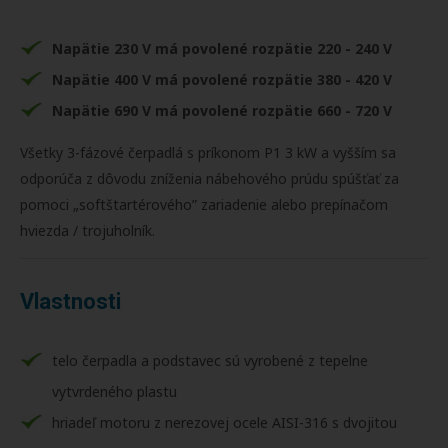
Napätie 230 V má povolené rozpätie 220 - 240 V
Napätie 400 V má povolené rozpätie 380 - 420 V
Napätie 690 V má povolené rozpätie 660 - 720 V
Všetky 3-fázové čerpadlá s príkonom P1 3 kW a vyšším sa
odporúča z dôvodu zníženia nábehového prúdu spúšťať za
pomoci „softštartérového” zariadenie alebo prepínačom
hviezda / trojuholník.
Vlastnosti
telo čerpadla a podstavec sú vyrobené z tepelne
vytvrdeného plastu
hriadeľ motoru z nerezovej ocele AISI-316 s dvojitou