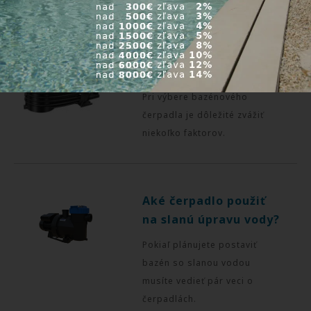
Ako vybrať bazénové
čerpadlo?
Pri výbere bazénového
čerpadla je dôležité zvážiť
niekoľko faktorov.
Aké čerpadlo použiť
na slanú úpravu vody?
Pokiaľ plánujete postaviť
bazén so slanou vodou
musíte vedieť pár veci o
čerpadlách.