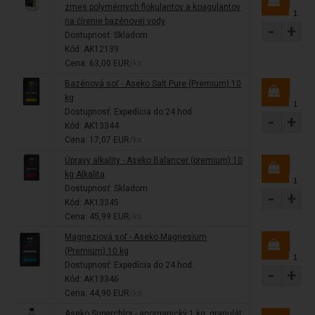
zmes polymérnych flokulantov a koagulantov
na čírenie bazénovej vody
-
+
Dostupnosť:
Skladom
Kód: AK12139
Cena: 63,00 EUR
/ks
Bazénová soľ - Aseko Salt Pure (Premium) 10
kg
Dostupnosť:
Expedícia do 24 hod.
-
+
Kód: AK13344
Cena: 17,07 EUR
/ks
Úpravy alkality - Aseko Balancer (premium) 10
kg Alkalita
Dostupnosť:
Skladom
-
+
Kód: AK13345
Cena: 45,99 EUR
/ks
Magneziová soľ - Aseko Magnesium
(Premium) 10 kg
Dostupnosť:
Expedícia do 24 hod.
-
+
Kód: AK13346
Cena: 44,90 EUR
/ks
Aseko Superchlor - anorganický 1 kg, granulát