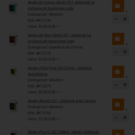
Aseko pH mínus tekutý 20 l, prípravok na
zníženie pH bazénovej vody
Dostupnosť:
Skladom
-
+
Kód: AK12130
Cena: 33,80 EUR
/ks
Aseko pH plus tekutý 20 l, prípravok na
zvýšenie pH bazénovej vody
Dostupnosť:
Expedícia do 24 hod.
-
+
Kód: AK12120
Cena: 33,00 EUR
/ks
Aseko Chlor Pure 20l (24 kg) - chlórová
dezinfekcia
Dostupnosť:
Skladom
-
+
Kód: AK12075
Cena: 55,90 EUR
/ks
Aseko Algicid 20 l - prípravok proti riasam
Dostupnosť:
Skladom
Kód: AK12156
-
+
Cena: 75,90 EUR
/ks
Aseko Floc+C 20 l (24kg) - tekutý vločkovač,