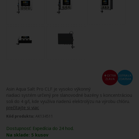
EXTRA
DOPRAVA
ZĽAVA
ZDARMA
Asin Aqua Salt Pro CLF je vysoko výkonný
riadiaci systém určený pre slanovodné bazény s koncentráciou
soli do 4 g/l, kde využíva riadenú elektrolýzu na výrobu chlóru.
prečítajte si viac
Kód produktu:
AK134511
Dostupnosť:
Expedícia do 24 hod.
Na sklade:
5
kusov