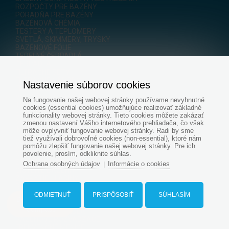
ROZPOČTY PRE BAZÉNY
PORADŇA PRE BAZÉNY
BAZÉNOVÁ CHÉMIA
TESTERY A TEPLOMERY
SVETLÁ, SKIMMERY, TRYSKY
BAZÉNOVÉ FÓLIE
TEPELNÉ ČERPADLÁ
ČERPADLÁ
FILTRAČNÉ SETY
FILTRAČNÉ NÁDOBY
Nastavenie súborov cookies
FILTRAČNÉ NÁPLNE
VIACCESTNÉ VENTILY
Na fungovanie našej webovej stránky používame nevyhnutné
TEPELNÉ VÝMENNÍKY
cookies (essential cookies) umožňujúce realizovať základné
ELEKTRICKÝ OHREV
funkcionality webovej stránky. Tieto cookies môžete zakázať
SOLÁRNY OHREV
zmenou nastavení Vášho internetového prehliadača, čo však
INŠTALAČNÝ MATERIÁL
môže ovplyvniť fungovanie webovej stránky. Radi by sme
ÚPRAVA BAZÉNOVEJ VODY
tiež využívali dobrovoľné cookies (non-essential), ktoré nám
SOLINÁTORY - SLANÁ ÚPRAVA VODY
pomôžu zlepšiť fungovanie našej webovej stránky. Pre ich
povolenie, prosím, odkliknite súhlas.
SLADKÁ CHLÓROVÁ ÚPRAVA VODY
ZÁHRADNÉ SPRCHY
Ochrana osobných údajov
Informácie o cookies
|
ČISTENIE BAZÉNA
ZAKRYTIE HLADINY
REBRÍKY A SCHODÍKY
POLYSTYRÉNOVÉ TVÁRNICE
ODMIETNUŤ
PRISPÔSOBIŤ
SÚHLASÍM
Dopyt na bazén
PROTIPRÚDY, MASÁŽE, CHRLIČE, VODNÉ ATRAKCIE
Compass
PONORNÉ ČERPADLÁ
BAZÉNOVÉ ROZVÁDZAČE
FREKVENČNÉ MENIČE