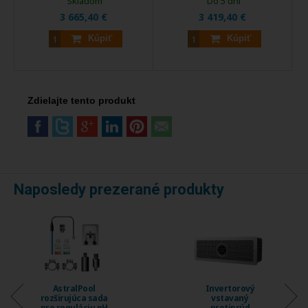
Skladom
Do 5 dní
3 665,40 €
3 419,40 €
Kúpiť
Kúpiť
Zdielajte tento produkt
Naposledy prezerané produkty
Invertorový
Invertorový
vstavaný
vstavaný
protiprúd
protiprúd