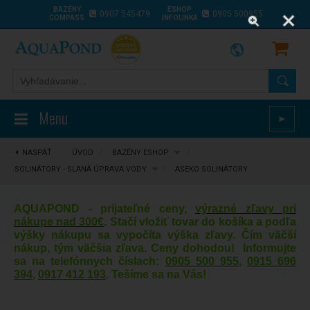
BAZÉNY
ESHOP
0907 545479
0905 500955
COMPASS
INFOLINKA
Menu
►
NASPÄŤ
⋮
ÚVOD
/
BAZÉNY ESHOP
/
SOLINÁTORY - SLANÁ ÚPRAVA VODY
/
ASEKO SOLINÁTORY
AQUAPOND - prijateľné ceny,
výrazné zľavy pri
nákupe nad 300€
. Stačí vložiť tovar do košíka a podľa
výšky nákupu sa vypočíta výška zľavy. Čím väčší
nákup, tým väčšia zľava. Ceny dohodou! Informujte
sa na telefónnych číslach:
0905 500 955
,
0915 696
394
,
0917 412 193
. Tešíme sa na Vás!