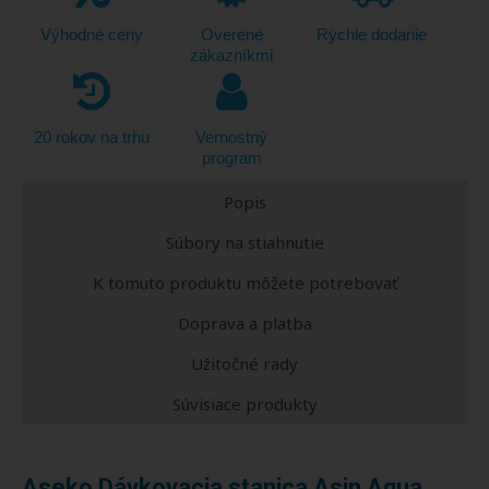
Výhodné ceny
Overené
Rýchle dodanie
zákazníkmi
20 rokov na trhu
Vernostný
program
Popis
Súbory na stiahnutie
K tomuto produktu môžete potrebovať
Doprava a platba
Užitočné rady
Súvisiace produkty
Aseko Dávkovacia stanica Asin Aqua