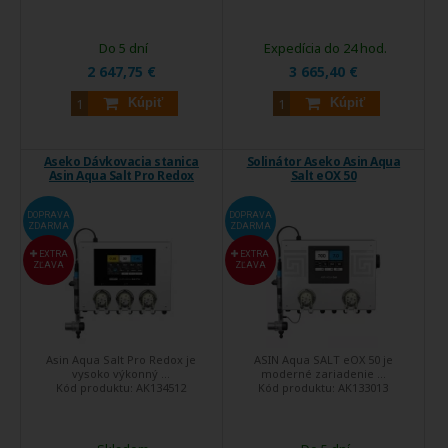
Do 5 dní
Expedícia do 24 hod.
2 647,75 €
3 665,40 €
Kúpiť
Kúpiť
Aseko Dávkovacia stanica
Solinátor Aseko Asin Aqua
Asin Aqua Salt Pro Redox
Salt eOX 50
DOPRAVA
DOPRAVA
ZDARMA
ZDARMA
EXTRA
EXTRA
ZĽAVA
ZĽAVA
Asin Aqua Salt Pro Redox je
ASIN Aqua SALT eOX 50 je
vysoko výkonný ...
moderné zariadenie ...
Kód produktu:
AK134512
Kód produktu:
AK133013