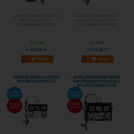
Optimálna veľkosť bazéna do
Asin Aqua Salt Net Redox je
60 m3 maximálna ...
kompaktné dávkovacie ...
Kód produktu:
13209-25
Kód produktu:
AK134522
Do 5 dní
Do 5 dní
1 672,80 €
2 337,00 €
Kúpiť
Kúpiť
Aseko Dávkovacia stanica
Aseko Dávkovacia stanica
Asin Aqua Salt Net CLF
Asin Aqua Net Redox Gold -
pre slanú úpravu vody
DOPRAVA
DOPRAVA
ZDARMA
ZDARMA
EXTRA
EXTRA
ZĽAVA
ZĽAVA