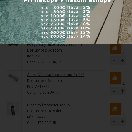
Cena: 730,80 EUR
/ks
Aseko Hladinomer tlakový teflónový
Dostupnosť:
Do 5 dní
Kód: AK12086
-
+
Cena: 715,20 EUR
/ks
Koagulačný mixér d 50, L 195 mm
Dostupnosť:
Skladom
Kód: AK30001
-
+
Cena: 262,80 EUR
/ks
Aseko Vlepovacia armatúra 4 x 1/4
Dostupnosť:
Skladom
Kód: AK13395
-
+
Cena: 45,60 EUR
/ks
Digitálny fotometer Aseko
Dostupnosť:
Do 5 dní
Kód: 13449
-
+
Cena: 177,00 EUR
/ks