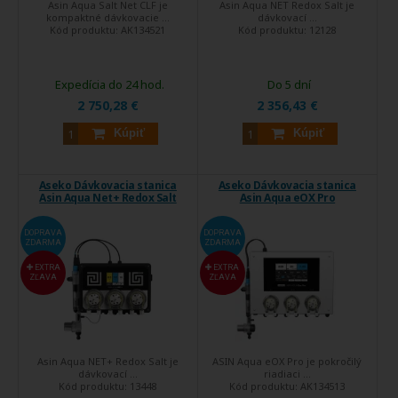
Asin Aqua Salt Net CLF je
Asin Aqua NET Redox Salt je
kompaktné dávkovacie ...
dávkovací ...
Kód produktu:
AK134521
Kód produktu:
12128
Expedícia do 24 hod.
Do 5 dní
2 750,28 €
2 356,43 €
Kúpiť
Kúpiť
Aseko Dávkovacia stanica
Aseko Dávkovacia stanica
Asin Aqua Net+ Redox Salt
Asin Aqua eOX Pro
DOPRAVA
DOPRAVA
ZDARMA
ZDARMA
EXTRA
EXTRA
ZĽAVA
ZĽAVA
Asin Aqua NET+ Redox Salt je
ASIN Aqua eOX Pro je pokročilý
dávkovací ...
riadiaci ...
Kód produktu:
13448
Kód produktu:
AK134513