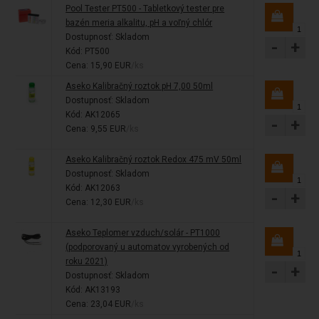
Pool Tester PT500 - Tabletkový tester pre
bazén meria alkalitu, pH a voľný chlór
Dostupnosť:
Skladom
-
+
Kód: PT500
Cena: 15,90 EUR
/ks
Aseko Kalibračný roztok pH 7,00 50ml
Dostupnosť:
Skladom
Kód: AK12065
-
+
Cena: 9,55 EUR
/ks
Aseko Kalibračný roztok Redox 475 mV 50ml
Dostupnosť:
Skladom
Kód: AK12063
-
+
Cena: 12,30 EUR
/ks
Aseko Teplomer vzduch/solár - PT1000
(podporovaný u automatov vyrobených od
roku 2021)
-
+
Dostupnosť:
Skladom
Kód: AK13193
Cena: 23,04 EUR
/ks