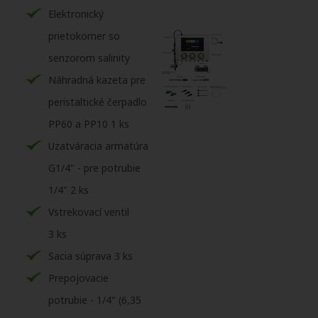
Elektronický
prietokomer so
senzorom salinity
Náhradná kazeta pre
peristaltické čerpadlo
PP60 a PP10 1 ks
Uzatváracia armatúra
G1/4" - pre potrubie
1/4" 2 ks
Vstrekovací ventil
3 ks
Sacia súprava 3 ks
Prepojovacie
potrubie - 1/4" (6,35