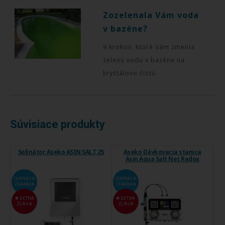
Zozelenala Vám voda
v bazéne?
9 krokov, ktoré Vám zmenia
zelenú vodu v bazéne na
kryštálovo čistú.
Súvisiace produkty
Solinátor Aseko ASIN SALT 25
Aseko Dávkovacia stanica
Asin Aqua Salt Net Redox
DOPRAVA
DOPRAVA
ZDARMA
ZDARMA
EXTRA
EXTRA
ZĽAVA
ZĽAVA