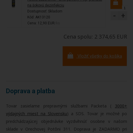
na šokovú dezinfekciu
Dostupnosť:
Skladom
-
+
Kód: AK13120
Cena: 12,90 EUR
/ks
Cena spolu: 2 374,65 EUR
Vložiť všetky do košíka
Doprava a platba
Tovar zasielame prepravnými službami Packeta (
3000+
výdajných miest na Slovensku
) a SDS. Tovar je možné po
predchádzajúcej objednávke vyzdvihnúť osobne v našom
sklade v Orechovej Potôni 311. Doprava je ZADARMO pri