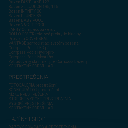
Bazén FAST LANE 122
Bazén XL LOUNGER 95, 115
Bazén INFINITY 80
Bazén PLUNGE 35
Bazén BABY POOL
Bazén YACHT POOL
FARBY Compass bazénov
ROLLO COVER roletové prekrytie hladiny
Prekrytia COVERSEAL
VANTAGE samočistiaci systém bazéna
Compass Pools LED pás
Compass Pools Hydropro
Compass Pools Maxi-Rib
Zabudovaný skimmer, pre Compass bazény
KONTAKTNÝ FORMULÁR
PRESTREŠENIA
FOTOGALÉRIA prestrešení
KONFIGURÁTOR prestrešení
NÍZKE PRESTREŠENIA
STREDNE VYSOKÉ PRESTREŠENIA
VYSOKÉ PRESTREŠENIA
KONTAKTNÝ FORMULÁR
BAZÉNY ESHOP
BAZÉNY COMPASS A PRESTREŠENIA