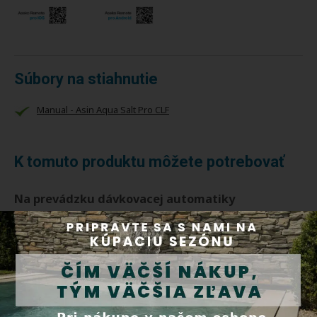
Súbory na stiahnutie
Manual - Asin Aqua Salt Pro CLF
K tomuto produktu môžete potrebovať
Na prevádzku dávkovacej automatiky
odporúčame
Aseko Externý dotykový displej (ASIN AQUA
Net, Home, Oxygen, Salt a Profi)
Dostupnosť:
Do 5 dní
-
+
Kód: AK12048