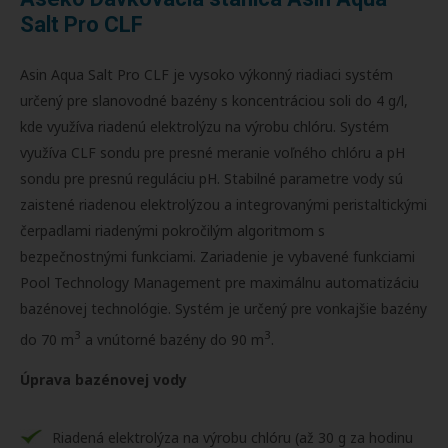
Salt Pro CLF
Asin Aqua Salt Pro CLF je vysoko výkonný riadiaci systém
určený pre slanovodné bazény s koncentráciou soli do 4 g/l,
kde využíva riadenú elektrolýzu na výrobu chlóru. Systém
využíva CLF sondu pre presné meranie voľného chlóru a pH
sondu pre presnú reguláciu pH. Stabilné parametre vody sú
zaistené riadenou elektrolýzou a integrovanými peristaltickými
čerpadlami riadenými pokročilým algoritmom s
bezpečnostnými funkciami. Zariadenie je vybavené funkciami
Pool Technology Management pre maximálnu automatizáciu
bazénovej technológie. Systém je určený pre vonkajšie bazény
3
3
do 70 m
a vnútorné bazény do 90 m
.
Úprava bazénovej vody
Riadená elektrolýza na výrobu chlóru (až 30 g za hodinu