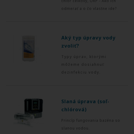
chlór celkový, ORP - Ako ich
odmerať a o čo vlastne ide?
Aký typ úpravy vody
zvoliť?
Typy úprav, ktorými
môžeme dosiahnuť
dezinfekciu vody.
Slaná úprava (soľ-
chlórová)
Princíp fungovania bazéna so
slanou vodou.